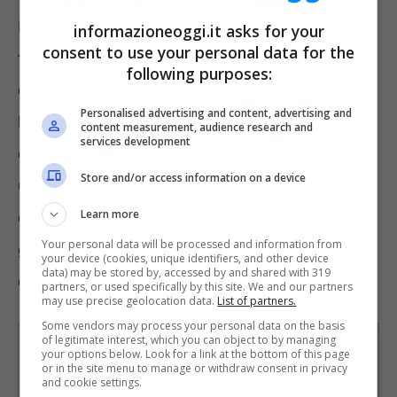
Per chi ha presenta l’istanza nell’arco
informazioneoggi.it asks for your
consent to use your personal data for the
temporale dal primo febbraio al 30 giugno
following purposes:
dell’anno corrente. L’esonero in questo caso
Personalised advertising and content, advertising and
ha una validità solo per il secondo semestre
content measurement, audience research and
services development
dell’anno in corso, per la non detenzione di
Store and/or access information on a device
un apparecchio televisivo. La richiesta inviata
Learn more
dal primo luglio dell’anno in corso e il 31
Your personal data will be processed and information from
gennaio dell’anno successivo, consente di
your device (cookies, unique identifiers, and other device
data) may be stored by, accessed by and shared with 319
ottenere l’esonero per tutto l’anno seguente.
partners, or used specifically by this site. We and our partners
may use precise geolocation data.
List of partners.
Some vendors may process your personal data on the basis
of legitimate interest, which you can object to by managing
your options below. Look for a link at the bottom of this page
or in the site menu to manage or withdraw consent in privacy
and cookie settings.