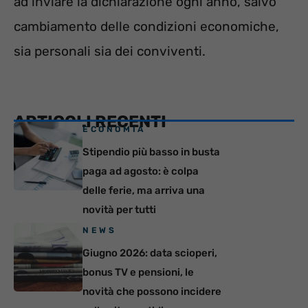
ad inviare la dichiarazione ogni anno, salvo
cambiamento delle condizioni economiche,
sia personali sia dei conviventi.
ARTICOLI RECENTI
ECONOMIA
Stipendio più basso in busta
paga ad agosto: è colpa
delle ferie, ma arriva una
novità per tutti
NEWS
Giugno 2026: data scioperi,
bonus TV e pensioni, le
novità che possono incidere