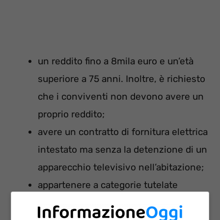
un reddito fino a 8mila euro e un’età
superiore a 75 anni. Inoltre, è richiesto
che i conviventi non devono avere un
proprio reddito;
avere un contratto di fornitura elettrica
intestato ma senza la detenzione di un
apparecchio televisivo nell’abitazione;
appartenere a categorie tutelate
(Militari stranieri e diplomatici).