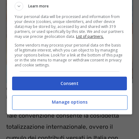
Learn more
Your personal data will be processed and information from
your device (cookies, unique identifiers, and other device
data) may be stored by, accessed by and shared with 319
partners, or used specifically by this site. We and our partners
may use precise geolocation data.
List of partners.
Some vendors may process your personal data on the basis
of legitimate interest, which you can object to by managing
your options below. Look for a link at the bottom of this page
or in the site menu to manage or withdraw consent in privacy
and cookie settings.
Consent
Chi può richiedere lo sconto del 50% sull’IMU –
informazioneoggi.it
Manage options
Tale convenzione consente la cosiddetta
totalizzazione internazionale, ovvero il
cumulo dei contributi versati in Italia con