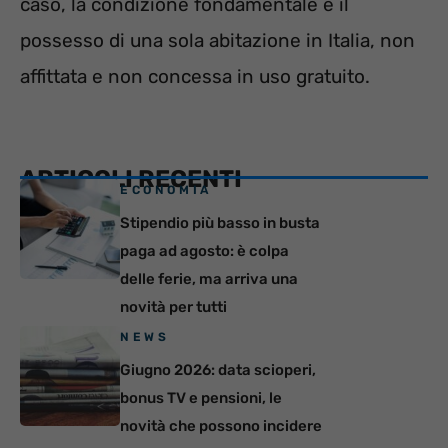
caso, la condizione fondamentale è il
possesso di una sola abitazione in Italia, non
affittata e non concessa in uso gratuito.
ARTICOLI RECENTI
ECONOMIA
Stipendio più basso in busta
paga ad agosto: è colpa
delle ferie, ma arriva una
novità per tutti
NEWS
Giugno 2026: data scioperi,
bonus TV e pensioni, le
novità che possono incidere