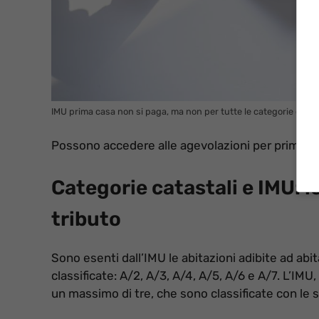
IMU prima casa non si paga, ma non per tutte le categorie catast
Possono accedere alle agevolazioni per prima cas
Categorie catastali e IMU: l
tributo
Sono esenti dall’IMU le abitazioni adibite ad ab
classificate: A/2, A/3, A/4, A/5, A/6 e A/7. L’IM
un massimo di tre, che sono classificate con le 