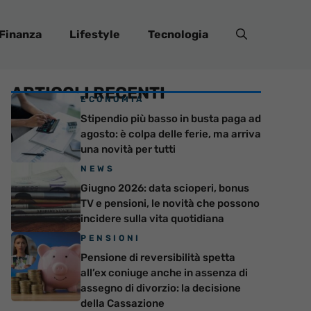
Finanza
Lifestyle
Tecnologia
ARTICOLI RECENTI
ECONOMIA
Stipendio più basso in busta paga ad
agosto: è colpa delle ferie, ma arriva
una novità per tutti
NEWS
Giugno 2026: data scioperi, bonus
TV e pensioni, le novità che possono
incidere sulla vita quotidiana
PENSIONI
Pensione di reversibilità spetta
all’ex coniuge anche in assenza di
assegno di divorzio: la decisione
della Cassazione