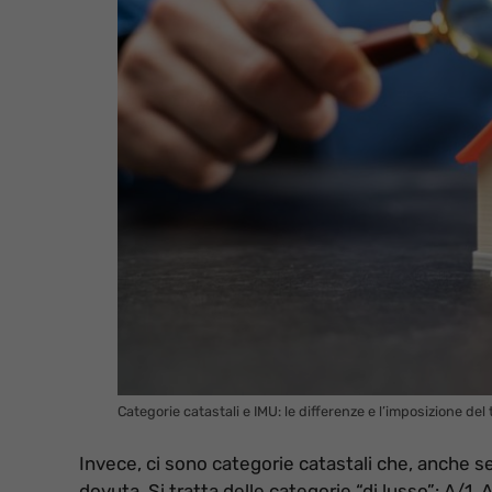
Categorie catastali e IMU: le differenze e l’imposizione del
Invece, ci sono categorie catastali che, anche se
dovuta. Si tratta delle categorie “di lusso”: A/1, 