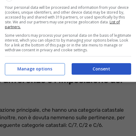
Your personal data will be processed and information from your device
(cookies, unique identifiers, and other device data) may be stored by,
accessed by and shared with 319 partners, or used specifically by this
site. We and our partners may use precise geolocation data.
List of
partners.
Some vendors may process your personal data on the basis of legitimate
interest, which you can object to by managing your options below. Look
for a link at the bottom of this page or in the site menu to manage or
ali (Informazioneoggi.it)
withdraw consent in privacy and cookie settings.
a le categorie catastali non considerate di lusso.
Manage options
Consent
e differenze e l’imposizione del
itazione principale, che hanno una categoria catastale
U, inoltre, non è dovuta nemmeno sulle pertinenze, per
seguente categorie catastali: C/7, C/2 e C/6.