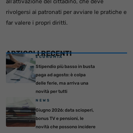
all’attivazione del cittadino, che deve
rivolgersi ai patronati per avviare le pratiche e
far valere i propri diritti.
ARTICOLI RECENTI
ECONOMIA
Stipendio più basso in busta
paga ad agosto: è colpa
delle ferie, ma arriva una
novità per tutti
NEWS
Giugno 2026: data scioperi,
bonus TV e pensioni, le
novità che possono incidere