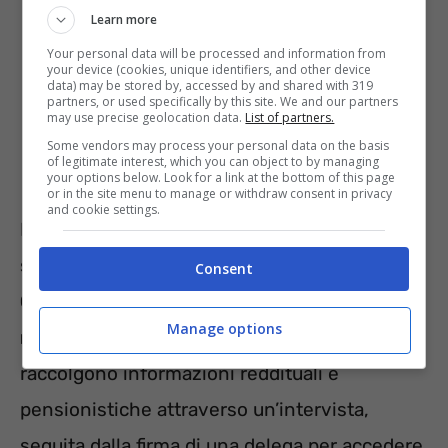
Learn more
Your personal data will be processed and information from
your device (cookies, unique identifiers, and other device
data) may be stored by, accessed by and shared with 319
partners, or used specifically by this site. We and our partners
may use precise geolocation data.
List of partners.
Some vendors may process your personal data on the basis
of legitimate interest, which you can object to by managing
your options below. Look for a link at the bottom of this page
or in the site menu to manage or withdraw consent in privacy
and cookie settings.
Le verifiche effettuate dai patronati si basano
sull’
analisi di documenti come il modello
Consent
ObisM
, la
certificazione unica
e i
cedolini
Manage options
mensili.
Durante il controllo, gli operatori
raccolgono informazioni reddituali e
pensionistiche attraverso un’intervista,
seguita dalla firma di una delega per accedere