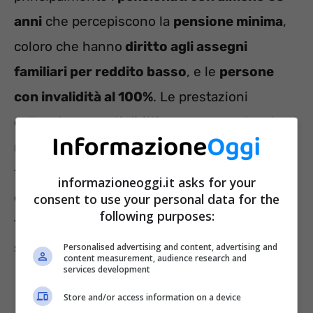
anni
che percepiscono la
pensione minima
,
coloro che hanno
diritto agli assegni
familiari per reddito basso
, e le
persone
con invalidità al 100%
. Le prestazioni
collegate a questi diritti sono spesso legate al
reddito e includono integrazioni al
trattamento minimo, maggiorazioni sociali,
informazioneoggi.it asks for your
quattordicesima, 13esima potenziata, assegni
consent to use your personal data for the
following purposes:
familiari per superstiti inabili, e l’assegno
sociale.
Personalised advertising and content, advertising and
content measurement, audience research and
services development
Store and/or access information on a device