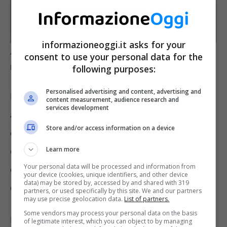
informazioneoggi.it asks for your
Anche l’INPS sbaglia: controlla subito l’importo della tua
consent to use your personal data for the
pensione – Informazioneoggi.it
following purposes:
Personalised advertising and content, advertising and
Ma gli errori non sono solo in diminuzioni, ma
content measurement, audience research and
services development
anche in importi accreditati non dovuti. Ad
Store and/or access information on a device
esempio, maggiorazioni non dovute. In questi
Learn more
casi, quando l’Istituto si accorge dell’errore
Your personal data will be processed and information from
chiede la restituzione delle somme pagate in
your device (cookies, unique identifiers, and other device
data) may be stored by, accessed by and shared with 319
eccesso.
partners, or used specifically by this site. We and our partners
may use precise geolocation data.
List of partners.
Some vendors may process your personal data on the basis
La legge tutela i cittadini, in effetti, anche se
of legitimate interest, which you can object to by managing