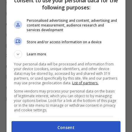
consent to use your personal data for the
software e hardware. Il prezzo d’acquisto
following purposes:
rappresenta solo una parte del costo
Personalised advertising and content, advertising and
complessivo, poiché strumenti che
content measurement, audience research and
services development
richiedono frequenti interventi tecnici
Store and/or access information on a device
possono risultare onerosi nel lungo periodo.
Learn more
Scegliere
soluzioni facili da configurare
e
Your personal data will be processed and information from
utilizzare
contribuisce, invece, a contenere
your device (cookies, unique identifiers, and other device
data) may be stored by, accessed by and shared with 319
le spese a lungo termine, riducendo la
partners, or used specifically by this site. We and our partners
may use precise geolocation data.
List of partners.
necessità di supporto tecnico da parte di
Some vendors may process your personal data on the basis
of legitimate interest, which you can object to by managing
professionisti.
your options below. Look for a link at the bottom of this page
or in the site menu to manage or withdraw consent in privacy
and cookie settings.
Consent