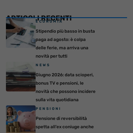
ARTICOLI RECENTI
ECONOMIA
Stipendio più basso in busta
paga ad agosto: è colpa
delle ferie, ma arriva una
novità per tutti
NEWS
Giugno 2026: data scioperi,
bonus TV e pensioni, le
novità che possono incidere
sulla vita quotidiana
PENSIONI
Pensione di reversibilità
spetta all’ex coniuge anche