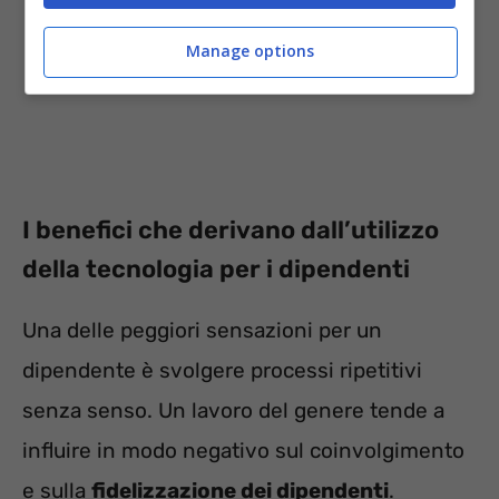
Manage options
I benefici che derivano dall’utilizzo
della tecnologia per i dipendenti
Una delle peggiori sensazioni per un
dipendente è svolgere processi ripetitivi
senza senso. Un lavoro del genere tende a
influire in modo negativo sul coinvolgimento
e sulla
fidelizzazione dei dipendenti
.