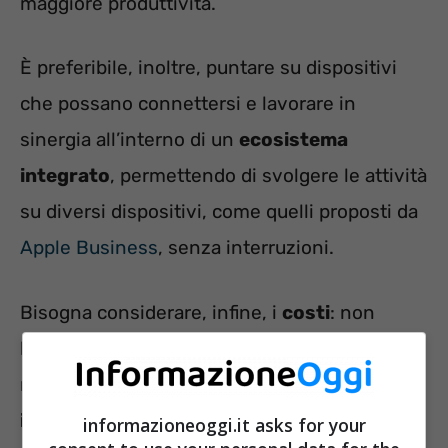
maggiore produttività.
È preferibile, inoltre, puntare su dispositivi
che possano connettersi e lavorare in
sinergia all’interno di un
ecosistema
integrato
, permettendo di svolgere le attività
su diversi dispositivi, come quelli proposti da
Apple Business
, senza interruzioni.
Bisogna considerare, infine, i
costi
: non
bisogna valutare solo l’investimento iniziale,
ma anche le spese future per
manutenzione
,
installazione
e
configurazione
dei vari
informazioneoggi.it asks for your