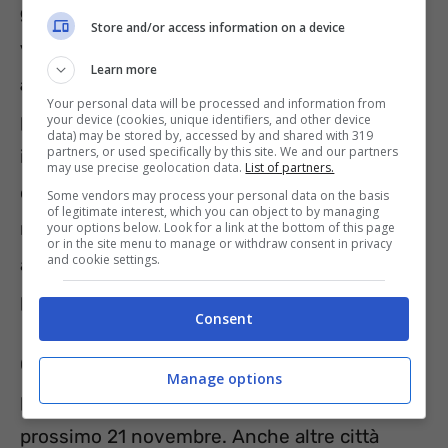
giorni 5 e 6 novembre 2024, una campagna
Store and/or access information on a device
vaccinale anti Covid a cui hanno potuto
Learn more
aderire tutti gli interessati
, senza obbligo di
Your personal data will be processed and information from
prenotazione. A tal fine, a Milano sono stati
your device (cookies, unique identifiers, and other device
data) may be stored by, accessed by and shared with 319
partners, or used specifically by this site. We and our partners
installati diversi presidi, presso i quali in
may use precise geolocation data.
List of partners.
centinaia hanno ricevuto la somministrazione
Some vendors may process your personal data on the basis
of legitimate interest, which you can object to by managing
non solo del vaccino contro il Covid-19 ma
your options below. Look for a link at the bottom of this page
or in the site menu to manage or withdraw consent in privacy
and cookie settings.
anche quello contro influenza e
pneumococco.
Consent
Coloro che non sono riusciti a recarsi presso i
Manage options
punti vaccinali, potranno rimediare il
prossimo 21 novembre. Anche altre città