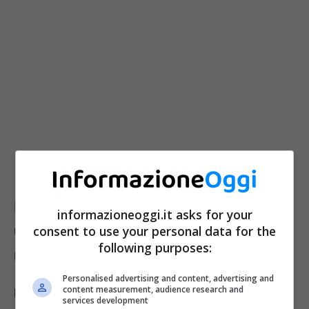
Non bastano i vaccini anti Covid in
informazioneoggi.it asks for your
una Regione italiana: cittadini in
consent to use your personal data for the
following purposes:
rivolta
Personalised advertising and content, advertising and
content measurement, audience research and
La Regione Lombardia ha organizzato, per i
services development