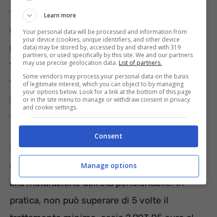
fondamentale condizione, ossia la
Learn more
maturazione di un assegno pensionistico
Your personal data will be processed and information from
your device (cookies, unique identifiers, and other device
pari almeno a 3 volte l’assegno sociale, cioè
data) may be stored by, accessed by and shared with 319
partners, or used specifically by this site. We and our partners
may use precise geolocation data.
List of partners.
1.603,23 euro al mese
. Per le donne con un
Some vendors may process your personal data on the basis
figlio, tale requisito scende a 2,8 volte
of legitimate interest, which you can object to by managing
your options below. Look for a link at the bottom of this page
l’Assegno Sociale, mentre per quelle con più
or in the site menu to manage or withdraw consent in privacy
and cookie settings.
figli a 2,6 volte.
Consent
Da quest’anno, è stato introdotto un limite
massimo per l’ammontare della pensione, fino
Manage options
alla maturazione dell’età pensionabile. In
pratica, non può superare di 5 volte il