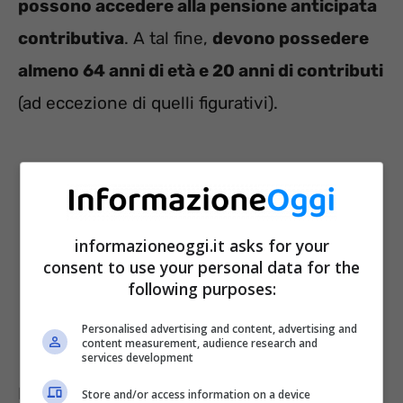
possono accedere alla pensione anticipata
contributiva
. A tal fine,
devono possedere
almeno 64 anni di età e 20 anni di contributi
(ad eccezione di quelli figurativi).
informazioneoggi.it asks for your
consent to use your personal data for the
following purposes:
Personalised advertising and content, advertising and
content measurement, audience research and
services development
È, tuttavia, richiesta un’ulteriore
Store and/or access information on a device