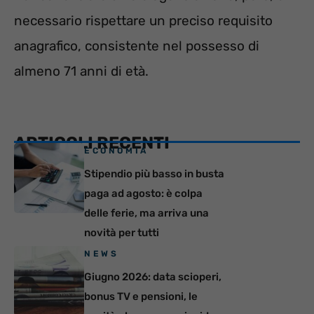
necessario rispettare un preciso requisito
anagrafico, consistente nel possesso di
almeno 71 anni di età.
ARTICOLI RECENTI
ECONOMIA
Stipendio più basso in busta
paga ad agosto: è colpa
delle ferie, ma arriva una
novità per tutti
NEWS
Giugno 2026: data scioperi,
bonus TV e pensioni, le