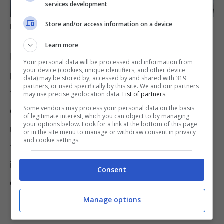
services development
Store and/or access information on a device
Donare casa ai figli – Informazioneoggi.it
Learn more
In pratica, i genitori non comprano la casa per
Your personal data will be processed and information from
your device (cookies, unique identifiers, and other device
poi donarla al figlio; piuttosto, trasferiscono al
data) may be stored by, accessed by and shared with 319
partners, or used specifically by this site. We and our partners
figlio la somma necessaria affinché
may use precise geolocation data.
List of partners.
Some vendors may process your personal data on the basis
quest’ultimo possa acquistare la casa a suo
of legitimate interest, which you can object to by managing
your options below. Look for a link at the bottom of this page
nome. È una soluzione che aggira il
or in the site menu to manage or withdraw consent in privacy
and cookie settings.
tradizionale obbligo della donazione fatta per
iscritto con atto notarile e che, se gestita
Consent
correttamente, risulta del tutto legale.
Manage options