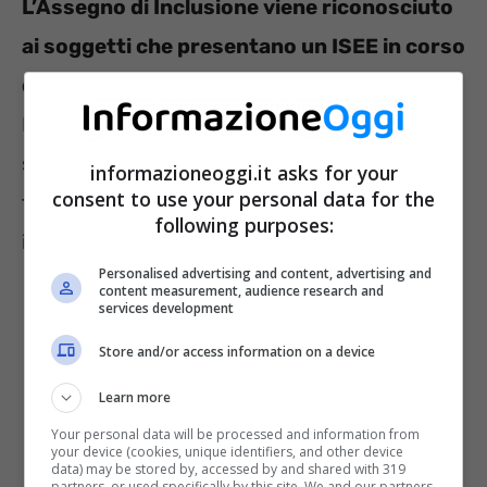
L’Assegno di Inclusione viene riconosciuto
ai soggetti che presentano un ISEE in corso
di validità
, idoneo per l’anno di riferimento.
Nel dettaglio, può essere riconosciuta una
somma massima di integrazione al reddito
informazioneoggi.it asks for your
consent to use your personal data for the
fino a 500 euro, a coloro che hanno un ISEE
following purposes:
inferiore a 9.360 euro annui.
Personalised advertising and content, advertising and
content measurement, audience research and
services development
Store and/or access information on a device
Learn more
Your personal data will be processed and information from
your device (cookies, unique identifiers, and other device
data) may be stored by, accessed by and shared with 319
partners, or used specifically by this site. We and our partners