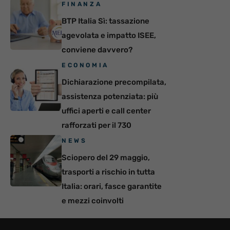
FINANZA
BTP Italia Sì: tassazione
agevolata e impatto ISEE,
conviene davvero?
ECONOMIA
Dichiarazione precompilata,
assistenza potenziata: più
uffici aperti e call center
rafforzati per il 730
NEWS
Sciopero del 29 maggio,
trasporti a rischio in tutta
Italia: orari, fasce garantite
e mezzi coinvolti