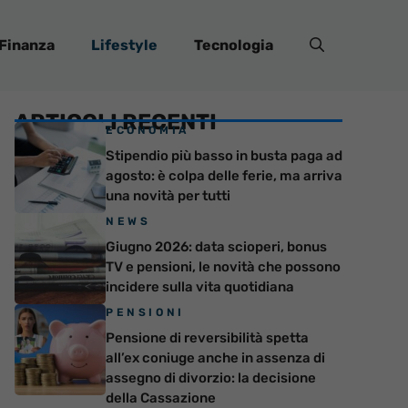
Finanza
Lifestyle
Tecnologia
ARTICOLI RECENTI
ECONOMIA
Stipendio più basso in busta paga ad
agosto: è colpa delle ferie, ma arriva
una novità per tutti
NEWS
Giugno 2026: data scioperi, bonus
TV e pensioni, le novità che possono
incidere sulla vita quotidiana
PENSIONI
Pensione di reversibilità spetta
all’ex coniuge anche in assenza di
assegno di divorzio: la decisione
della Cassazione