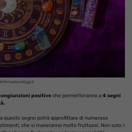
– InformazioneOggi.it
 congiunzioni positive
che permetteranno a
4 segni
tà.
e a questo segno potrà approfittare di numerose
timenti, che si riveleranno molto fruttuosi. Non solo: i