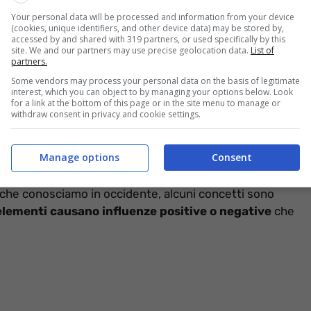
Your personal data will be processed and information from your device
(cookies, unique identifiers, and other device data) may be stored by,
accessed by and shared with 319 partners, or used specifically by this
nizio dell’estate segnerà un periodo molto
site. We and our partners may use precise geolocation data.
List of
partners.
ositive degli elementi potranno realizzare i propri
Some vendors may process your personal data on the basis of legitimate
interest, which you can object to by managing your options below. Look
for a link at the bottom of this page or in the site menu to manage or
withdraw consent in privacy and cookie settings.
ll’Oroscopo Cinese? Allora la
Manage options
Consent
o che conosciamo in occidente, alcuni concetti sono
 elementi causano influenze positive o negative
che