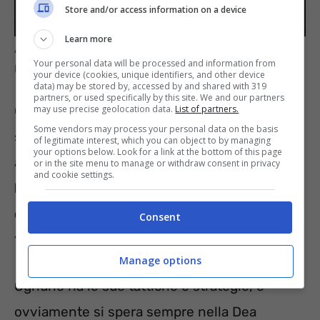
Store and/or access information on a device
Learn more
Azzeccare il Jackpot non è molto facile ma tutti ci sperano –
Your personal data will be processed and information from
InformazioneOggi.it
your device (cookies, unique identifiers, and other device
data) may be stored by, accessed by and shared with 319
partners, or used specifically by this site. We and our partners
may use precise geolocation data.
List of partners.
Ovviamente si possono creare schedine con
Some vendors may process your personal data on the basis
sistemi e più numeri e combinazioni, che
of legitimate interest, which you can object to by managing
your options below. Look for a link at the bottom of this page
avranno un prezzo variabile.
Fare 6 è
or in the site menu to manage or withdraw consent in privacy
and cookie settings.
l’aspirazione massima, ma non
dimentichiamoci che spesso anche i premi
Consent
“minori” sono milionari.
Manage options
Ognuno ha le sue tattiche e strategie, e
ovviamente si spera sempre nella Dea