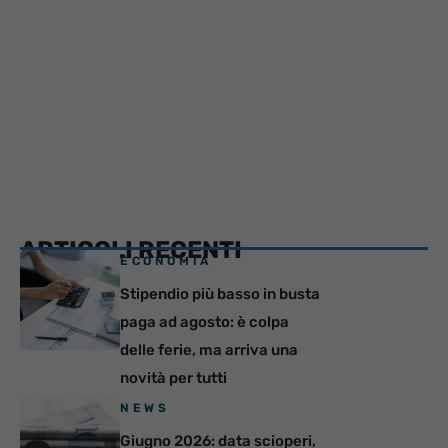
ARTICOLI RECENTI
ECONOMIA
Stipendio più basso in busta
paga ad agosto: è colpa
delle ferie, ma arriva una
novità per tutti
NEWS
Giugno 2026: data scioperi,