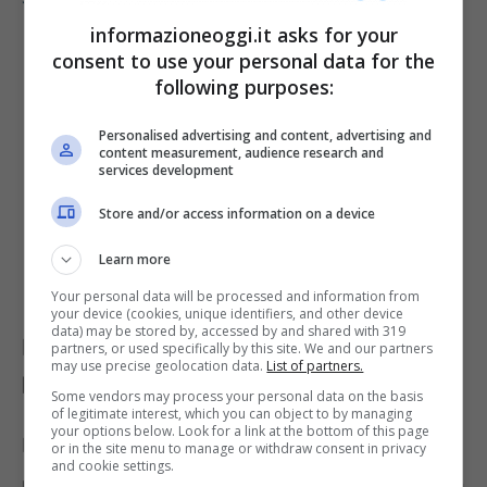
informazioneoggi.it asks for your
consent to use your personal data for the
following purposes:
Personalised advertising and content, advertising and
content measurement, audience research and
services development
Store and/or access information on a device
Learn more
Your personal data will be processed and information from
your device (cookies, unique identifiers, and other device
data) may be stored by, accessed by and shared with 319
Poniamo più attenzione a questa
partners, or used specifically by this site. We and our partners
may use precise geolocation data.
List of partners.
banconota da 5 euro, ecco perché
Some vendors may process your personal data on the basis
of legitimate interest, which you can object to by managing
your options below. Look for a link at the bottom of this page
In pratica, per tutti coloro che non fanno
or in the site menu to manage or withdraw consent in privacy
and cookie settings.
parte del mondo del collezionismo, esiste una