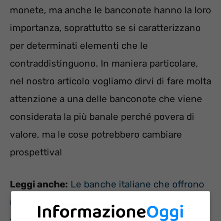
monete, ma anche le banconote hanno la loro
importanza, soprattutto se si caratterizzano
per determinati elementi che le
contraddistinguono. In maniera particolare,
nel nostro articolo vogliamo dirvi di fare molta
attenzione a una delle banconote che viene
considerata la più banale perché povera di
valore, ma le cose potrebbero cambiare
prospettiva!
Leggi anche:
Le banche italiane che offrono
rendimenti pazzeschi sui conti correnti,
scopri se è la tua e come guadagnare