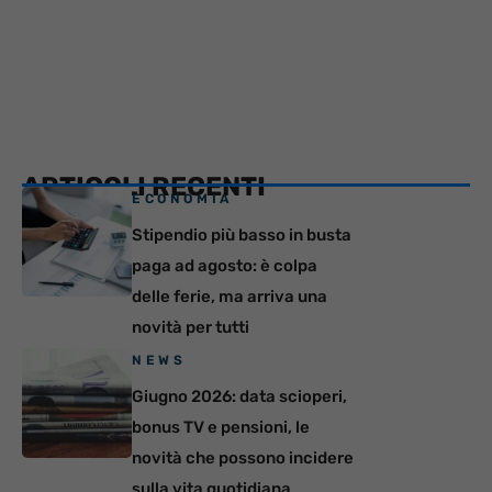
ARTICOLI RECENTI
ECONOMIA
Stipendio più basso in busta
paga ad agosto: è colpa
delle ferie, ma arriva una
novità per tutti
NEWS
Giugno 2026: data scioperi,
bonus TV e pensioni, le
novità che possono incidere
sulla vita quotidiana