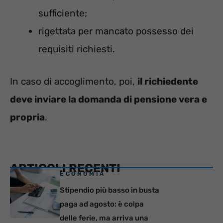
sufficiente;
rigettata per mancato possesso dei
requisiti richiesti.
In caso di accoglimento, poi,
il richiedente
deve inviare la domanda di pensione vera e
propria
.
ARTICOLI RECENTI
ECONOMIA
Stipendio più basso in busta
paga ad agosto: è colpa
delle ferie, ma arriva una