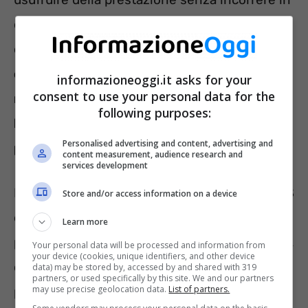
decadenze e quali sono le modalità di invio
delle domande. Gli interessati, infatti,
sono
obbligati a presentare all’INPS due
informazioneoggi.it asks for your
consent to use your personal data for the
richieste: quella di riconoscimento del
following purposes:
beneficio e la domanda di pensione vera e
Personalised advertising and content, advertising and
propria
.
content measurement, audience research and
services development
La prima va inoltrata telematicamente all’INPS
Store and/or access information on a device
entro il 1° maggio, per poter andare in
Learn more
pensione a partire dal prossimo anno. Non c’è,
Your personal data will be processed and information from
your device (cookies, unique identifiers, and other device
dunque, tempo da perdere. Vediamo come si
data) may be stored by, accessed by and shared with 319
partners, or used specifically by this site. We and our partners
may use precise geolocation data.
List of partners.
presenta l’istanza.