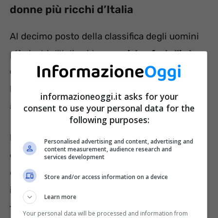
donne più ricchi d’Italia
Al decimo posto della classifica degli uomini
più ricchi d’Italia si trovano
i due fratelli che
detengo il colosso Techint, Gianfelice e
Paolo Rocca, che vantano un patrimonio di
informazioneoggi.it asks for your
5,6 miliardi di dollari
.
consent to use your personal data for the
following purposes:
Nono posto per la stilista originale ed
Personalised advertising and content, advertising and
content measurement, audience research and
eccentrica Miuccia Prada
, con 6,4 miliardi di
services development
dollari.
All’ottavo posto della classifica,
Store and/or access information on a device
invece, si trova il marito, l’imprenditore
Learn more
toscano Patrizio Bertelli
che riveste il ruolo
Your personal data will be processed and information from