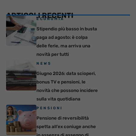
ARTICOLI RECENTI
ECONOMIA
Stipendio più basso in busta
paga ad agosto: è colpa
delle ferie, ma arriva una
novità per tutti
NEWS
Giugno 2026: data scioperi,
bonus TV e pensioni, le
novità che possono incidere
sulla vita quotidiana
PENSIONI
Pensione di reversibilità
spetta all’ex coniuge anche
in assenza di assegno di