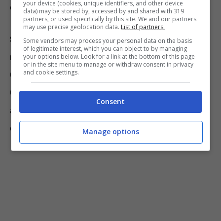
your device (cookies, unique identifiers, and other device
di amministratore delegato del gruppo Prada.
data) may be stored by, accessed by and shared with 319
partners, or used specifically by this site. We and our partners
may use precise geolocation data.
List of partners.
Settimo posto per Sergio Stevanato, con 7
Some vendors may process your personal data on the basis
of legitimate interest, which you can object to by managing
miliardi di dollari
, Presidente onorario del
your options below. Look for a link at the bottom of this page
or in the site menu to manage or withdraw consent in privacy
and cookie settings.
Consiglio di Amministrazione della Stevanato
Group, l’azienda farmaceutica che,
Consent
attualmente, è primo produttore al mondo di
cartucce di insulina.
Manage options