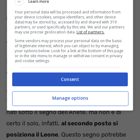
Learn more
Your personal data will be processed and information from
your device (cookies, unique identifiers, and other device
LEGGI ANCHE
:
Questi segni zodiacali ti
data) may be stored by, accessed by and shared with 319
partners, or used specifically by this site. We and our partners
svolteranno la giornata, con loro non puoi mai
may use precise geolocation data.
List of partners.
annoiarti
Some vendors may process your personal data on the basis
of legitimate interest, which you can object to by managing
your options below. Look for a link at the bottom of this page
or in the site menu to manage or withdraw consent in privacy
Segni zodiacali più fortunati durante
and cookie settings.
questa settimana: ecco quali sono
Consent
Al primo posto dei segni zodiacali più
Manage options
fortunati durate la settimana vi sono quelli
nati sotto il segno dell’Ariete, ma non è di
certo il solo, infatti,
al secondo posto si
posiziona il Leone
. Questo segno potrebbe