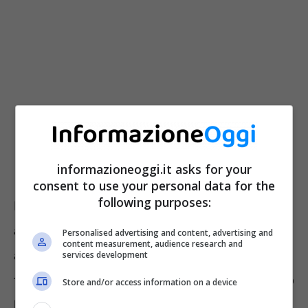
informazioneoggi.it asks for your
consent to use your personal data for the
following purposes:
In più è importante stare con gli occhi ben
aperti perché questa settimana potrebbero
Personalised advertising and content, advertising and
content measurement, audience research and
arrivare ulteriori opportunità lavorative e
services development
finanziarie. Questo segno, però, non è di certo
Store and/or access information on a device
l’unico e di seguito ne saranno elencati altri.