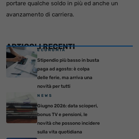
portare qualche soldo in più ed anche un
avanzamento di carriera.
ARTICOLI RECENTI
ECONOMIA
Stipendio più basso in busta
paga ad agosto: è colpa
delle ferie, ma arriva una
novità per tutti
NEWS
Giugno 2026: data scioperi,
bonus TV e pensioni, le
novità che possono incidere
sulla vita quotidiana