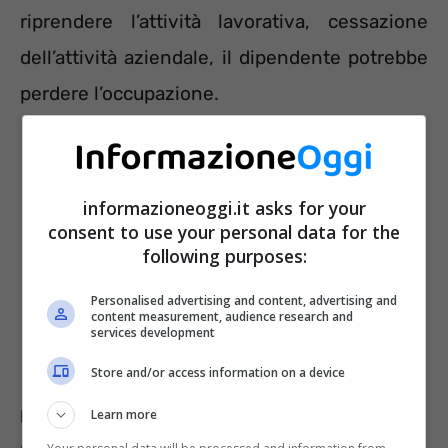
riprendere l’attività lavorativa, cessazione
dell’attività aziendale, il dipendente potrebbe
perdere l’occupazione.
informazioneoggi.it asks for your
consent to use your personal data for the
following purposes:
Personalised advertising and content, advertising and
content measurement, audience research and
services development
Store and/or access information on a device
Leggi anche >>>
Vieni a prendere l’assegno
Learn more