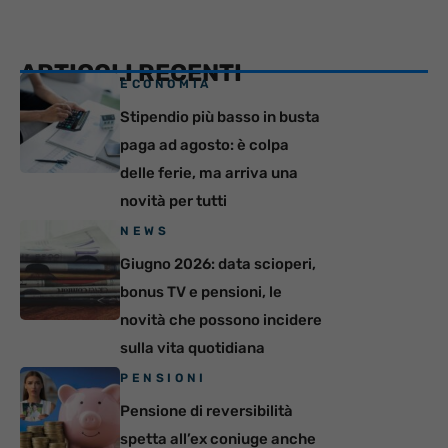
ARTICOLI RECENTI
ECONOMIA
Stipendio più basso in busta
paga ad agosto: è colpa
delle ferie, ma arriva una
novità per tutti
NEWS
Giugno 2026: data scioperi,
bonus TV e pensioni, le
novità che possono incidere
sulla vita quotidiana
PENSIONI
Pensione di reversibilità
spetta all’ex coniuge anche