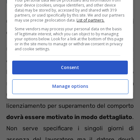
Your personal data will be processed and information from
NASPI di 1550 euro al mese da subito
your device (cookies, unique identifiers, and other device
data) may be stored by, accessed by and shared with 319
partners, or used specifically by this site. We and our partners
Cosa accade se si supera il periodo di
may use precise geolocation data.
List of partners.
Some vendors may process your personal data on the basis
comporto
of legitimate interest, which you can object to by managing
your options below. Look for a link at the bottom of this page
or in the site menu to manage or withdraw consent in privacy
Una volta scaduto il periodo di comporto il
and cookie settings.
datore di lavoro può porre fine al contratto di
Consent
lavoro con il dipendente secondo quanto
stabilito dal Codice Civile (articolo 2110). La
Manage options
Corte di Cassazione, però, aggiunge che il
licenziamento per superamento del comporto
dovrà essere motivato in modo dettagliato
.
Non serve specificare i singoli giorni di
assenza del lavoratore ma il datore dovrà