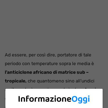
Ad essere, per così dire, portatore di tale
periodo con temperature sopra le media è
l’anticiclone africano di matrice sub –
tropicale,
che quantomeno sino all’undici
aprile porterà a respirare un’aria da
anteprima
dell’estate
o comunque quella che,
generalmente, è tipica della fine della