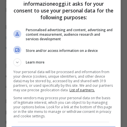
informazioneoggi.it asks for your
primavera.
consent to use your personal data for the
following purposes:
LEGGI ANCHE:
Quali zanzariere installarle:
Personalised advertising and content, advertising and
content measurement, audience research and
risposta non scontata, gli aspetti che in pochi
services development
considerano
Store and/or access information on a device
Learn more
Previsioni meteo e caldo anomalo,
Your personal data will be processed and information from
come saranno i prossimi giorni e sino
your device (cookies, unique identifiers, and other device
data) may be stored by, accessed by and shared with 319
a quanto durerà
partners, or used specifically by this site. We and our partners
may use precise geolocation data.
List of partners.
Some vendors may process your personal data on the basis
La presenza dell’anticiclone africano sta
of legitimate interest, which you can object to by managing
your options below. Look for a link at the bottom of this page
portando dunque quello che le previsioni
or in the site menu to manage or withdraw consent in privacy
and cookie settings.
meteo indicano quale caldo anomalo,
con