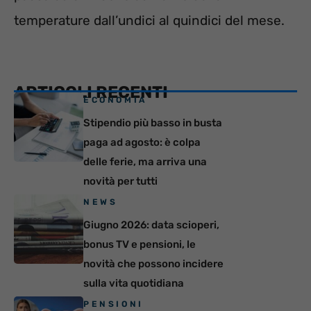
temperature dall’undici al quindici del mese.
ARTICOLI RECENTI
ECONOMIA
Stipendio più basso in busta
paga ad agosto: è colpa
delle ferie, ma arriva una
novità per tutti
NEWS
Giugno 2026: data scioperi,
bonus TV e pensioni, le
novità che possono incidere
sulla vita quotidiana
PENSIONI