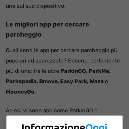
una sul suo dispositivo.
Le migliori app per cercare
parcheggio
Quali sono le app per cercare parcheggio più
popolari ed apprezzate? Ebbene, certamente
più di una: tra le altre
ParkinGO, ParkMe,
Parkopedia, Bmove, Easy Park, Waze
o
MooneyGo
.
Ad es. vi sono app come ParkinGO o
MooneyGo, che permetteranno non solo di