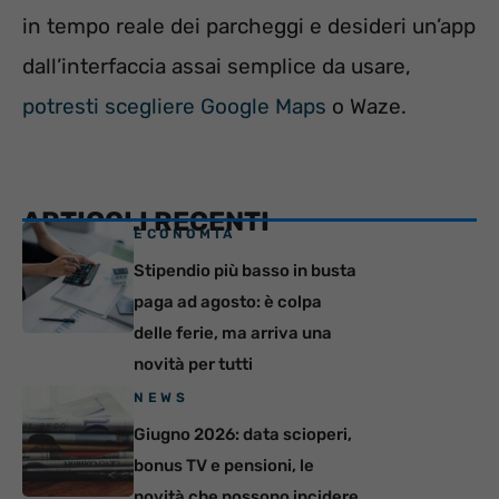
in tempo reale dei parcheggi e desideri un’app
dall’interfaccia assai semplice da usare,
potresti scegliere Google Maps
o Waze.
ARTICOLI RECENTI
ECONOMIA
Stipendio più basso in busta
paga ad agosto: è colpa
delle ferie, ma arriva una
novità per tutti
NEWS
Giugno 2026: data scioperi,
bonus TV e pensioni, le
novità che possono incidere