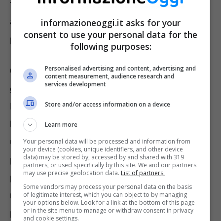
trovare il parcheggio, ma anche di prenotarlo,
agevolando notevolmente l’automobilista sul
informazioneoggi.it asks for your
consent to use your personal data for the
piano dei tempi.
following purposes:
Personalised advertising and content, advertising and
Generalmente si tratta di app con funzionalità
content measurement, audience research and
services development
gratuite ma in alcuni casi, come ad es.
Store and/or access information on a device
Parkopedia, possono essere acquistate nella
loro versione completa, con cui è possibile
Learn more
usufruire di alcune funzioni extra. Ad es. la
Your personal data will be processed and information from
your device (cookies, unique identifiers, and other device
data) may be stored by, accessed by and shared with 319
possibilità di prenotare un parcheggio nei
partners, or used specifically by this site. We and our partners
may use precise geolocation data.
List of partners.
pressi di un indirizzo specifico, ottenere la
Some vendors may process your personal data on the basis
navigazione per arrivare al parcheggio
of legitimate interest, which you can object to by managing
your options below. Look for a link at the bottom of this page
or in the site menu to manage or withdraw consent in privacy
prefissato o consultare i prezzi.
and cookie settings.