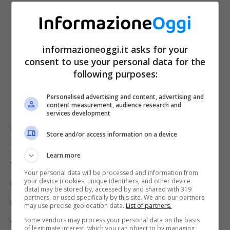
informazioneoggi.it asks for your
consent to use your personal data for the
following purposes:
Personalised advertising and content, advertising and
content measurement, audience research and
services development
Il contributo straordinario venne attivato dal
Store and/or access information on a device
Governo per aiutare temporaneamente le
Learn more
famiglie durante la pandemia da Covid, ma
Your personal data will be processed and information from
non è che passata l’emergenza sanitaria le
your device (cookies, unique identifiers, and other device
data) may be stored by, accessed by and shared with 319
partners, or used specifically by this site. We and our partners
persone hanno ricevuto bollette più basse,
may use precise geolocation data.
List of partners.
anzi:
per via dei conflitti in essere e per via
Some vendors may process your personal data on the basis
of legitimate interest, which you can object to by managing