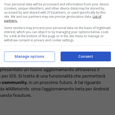
Your personal data will be processed and information from your device
(cookies, unique identifiers, and other device data) may be stored by,
accessed by and shared with 319 partners, or used specifically by this
site. We and our partners may use precise geolocation data.
List of
 informazioneoggi.it
partners.
Some vendors may process your personal data on the basis of legitimate
roprio la cura verso i dettagli che emergono dalle
interest, which you can object to by managing your options below. Look
for a link at the bottom of this page or in the site menu to manage or
a,
quelle cioè in anteprima e testate dai beta users,
withdraw consent in privacy and cookie settings.
ico tramite la versione stabile dell’app. E di novità si
n avanti, rappresentato da una nuova opzione che si
Manage options
Consent
 presentato un nuovo aggiornamento attraverso il
per iOS. Si tratta di una funzionalità che permetterà
le community,
in un prossimo futuro. A tal riguardo
 da
WABetaInfo,
circa l’aggiornamento beta per Android
 questa feauture.