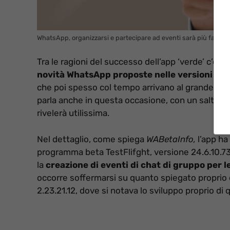
WhatsApp, organizzarsi e partecipare ad eventi sarà più facile –
Tra le ragioni del successo dell’app ‘verde’ c’è p
novità WhatsApp proposte nelle versioni bet
che poi spesso col tempo arrivano al grande pubbl
parla anche in questa occasione, con un salto i
rivelerà utilissima.
Nel dettaglio, come spiega
WABetaInfo,
l’app ha
programma beta TestFlifght, versione 24.6.10.73 
la
creazione di eventi di chat di gruppo per 
occorre soffermarsi su quanto spiegato proprio
2.23.21.12, dove si notava lo sviluppo proprio di