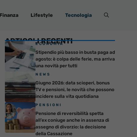
Finanza
Lifestyle
Tecnologia
ARTICOLI RECENTI
ECONOMIA
Stipendio più basso in busta paga ad
agosto: è colpa delle ferie, ma arriva
una novità per tutti
NEWS
Giugno 2026: data scioperi, bonus
TV e pensioni, le novità che possono
incidere sulla vita quotidiana
PENSIONI
Pensione di reversibilità spetta
all’ex coniuge anche in assenza di
assegno di divorzio: la decisione
della Cassazione