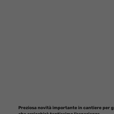
Preziosa novità importante in cantiere per g
che arricchirà tantissimo l’esperienza