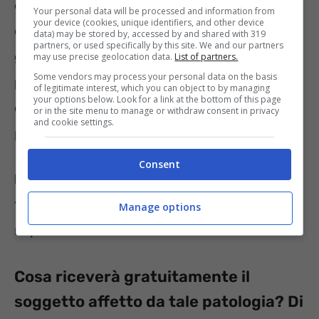
di diabete durante la gravidanza, allora in
Your personal data will be processed and information from
your device (cookies, unique identifiers, and other device
questo caso bisognerà rivolgersi al proprio
data) may be stored by, accessed by and shared with 319
partners, or used specifically by this site. We and our partners
ginecologo. Il medico dunque redigerà un
may use precise geolocation data.
List of partners.
Some vendors may process your personal data on the basis
piano ad hoc che avrà la valenza di 1 anno e
of legitimate interest, which you can object to by managing
your options below. Look for a link at the bottom of this page
che sarà reso noto sulla pagina web della
or in the site menu to manage or withdraw consent in privacy
and cookie settings.
propria Regione di appartenenza.
Consent
LEGGI ANCHE
:
Riconoscimento della Legge
104, art. 3, comma 3, anche con il diabete? La
Manage options
risposta
Cosa riceverà gratuitamente il
soggetto affetto da tale patologia? Di