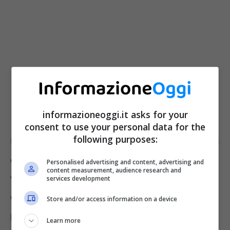
informazioneoggi.it asks for your
consent to use your personal data for the
following purposes:
Ma come si fa a stabilire la cura ed i dispositivi
da erogare al paziente?
Tale valutazione
Personalised advertising and content, advertising and
content measurement, audience research and
viene eseguita dal medico
competente, in
services development
questo caso dal diabetologo che sia esso
Store and/or access information on a device
pubblico o convenzionato; se invece si tratta
Learn more