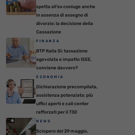
spetta all’ex coniuge anche
in assenza di assegno di
divorzio: la decisione della
Cassazione
FINANZA
BTP Italia Sì: tassazione
agevolata e impatto ISEE,
conviene davvero?
ECONOMIA
Dichiarazione precompilata,
assistenza potenziata: più
uffici aperti e call center
rafforzati per il 730
NEWS
Sciopero del 29 maggio,