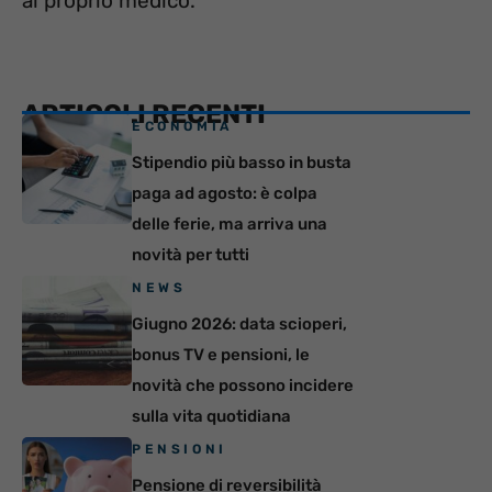
al proprio medico.
ARTICOLI RECENTI
ECONOMIA
Stipendio più basso in busta
paga ad agosto: è colpa
delle ferie, ma arriva una
novità per tutti
NEWS
Giugno 2026: data scioperi,
bonus TV e pensioni, le
novità che possono incidere
sulla vita quotidiana
PENSIONI
Pensione di reversibilità