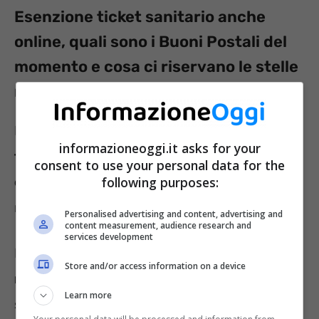
Esenzione ticket sanitario anche
online, quali sono i Buoni Postali del
momento e cosa ci riservano le stelle
nel mese di marzo
Iniziando dal primo
argomento che ha
informazioneoggi.it asks for your
trovato ampio interesse
, parliamo di
consent to use your personal data for the
esenzione ticket
, che tutti sanno essere
following purposes:
riservato a determinate categorie di cittadini.
Personalised advertising and content, advertising and
content measurement, audience research and
services development
La vera novità in questo senso è in realtà la
Store and/or access information on a device
modalità di richiesta di esenzione
. Come
Learn more
spieghiamo nel nostro articolo approfondito