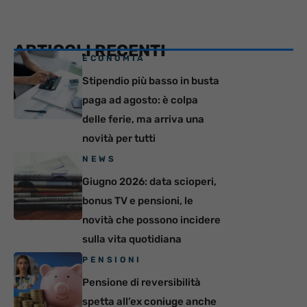
ARTICOLI RECENTI
ECONOMIA
Stipendio più basso in busta
paga ad agosto: è colpa
delle ferie, ma arriva una
novità per tutti
NEWS
Giugno 2026: data scioperi,
bonus TV e pensioni, le
novità che possono incidere
sulla vita quotidiana
PENSIONI
Pensione di reversibilità
spetta all’ex coniuge anche