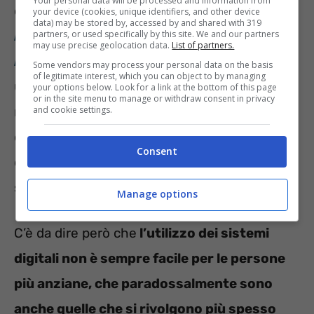
Your personal data will be processed and information from
dal titolo “
Esenzioni del ticket sanitario per
your device (cookies, unique identifiers, and other device
data) may be stored by, accessed by and shared with 319
partners, or used specifically by this site. We and our partners
reddito, sono in molti a non sapere che il
may use precise geolocation data.
List of partners.
rinnovo o la richiesta si può fare online
“, c’è
Some vendors may process your personal data on the basis
of legitimate interest, which you can object to by managing
una procedura precisa per effettuare la
your options below. Look for a link at the bottom of this page
or in the site menu to manage or withdraw consent in privacy
and cookie settings.
richiesta online. Infatti
i cittadini interessati a
ottenere l’esenzione possono muoversi su
Consent
diversi fronti grazie alla digitalizzazione dei
servizi.
Manage options
C’è da dire però che
l’utilizzo dei sistemi
digitali non è sempre facile per le persone
più anziane, che paradossalmente sono
anche quelle che si rivolgono più spesso