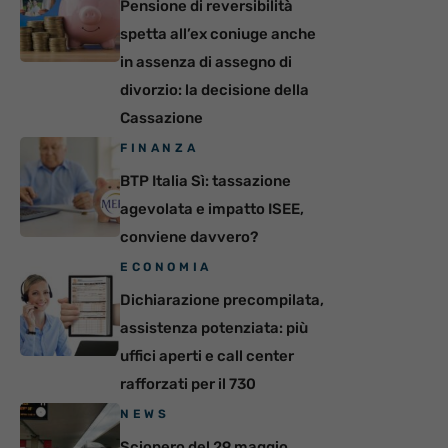
Pensione di reversibilità
spetta all’ex coniuge anche
in assenza di assegno di
divorzio: la decisione della
Cassazione
FINANZA
BTP Italia Sì: tassazione
agevolata e impatto ISEE,
conviene davvero?
ECONOMIA
Dichiarazione precompilata,
assistenza potenziata: più
uffici aperti e call center
rafforzati per il 730
NEWS
Sciopero del 29 maggio,