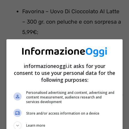
Favorina – Uovo Di Cioccolato Al Latte
– 300 gr. con peluche e con sorpresa a
5,99€;
Favorina – Uovo Di Cioccolato
Fondente – 400 gr. con sorpresa a
4,69€;
informazioneoggi.it asks for your
consent to use your personal data for the
Favorina – Colomba Classica – 1 kg –
following purposes:
4,99€;
Personalised advertising and content, advertising and
Perugina – Baci Uovo Di Pasqua – 285
content measurement, audience research and
services development
gr. prezzo scontato solo per questa
Store and/or access information on a device
settimana a 11,49€;
Kinder – Gran Sorpresa – Le
Learn more