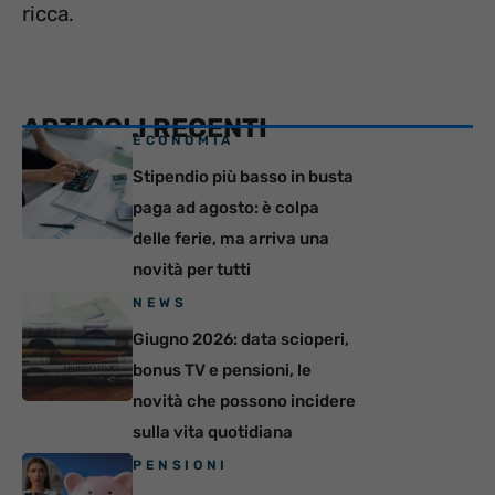
ricca.
ARTICOLI RECENTI
ECONOMIA
Stipendio più basso in busta
paga ad agosto: è colpa
delle ferie, ma arriva una
novità per tutti
NEWS
Giugno 2026: data scioperi,
bonus TV e pensioni, le
novità che possono incidere
sulla vita quotidiana
PENSIONI