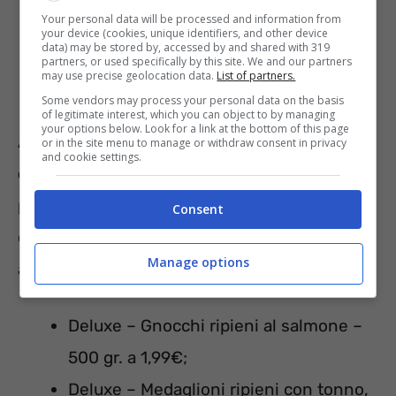
Principesse o Batman – 320 gr.
Your personal data will be processed and information from
your device (cookies, unique identifiers, and other device
data) may be stored by, accessed by and shared with 319
prezzo scontato solo per questa
partners, or used specifically by this site. We and our partners
may use precise geolocation data.
List of partners.
settimana a 19,90€;
Some vendors may process your personal data on the basis
of legitimate interest, which you can object to by managing
your options below. Look for a link at the bottom of this page
Anche sulla
Linea Deluxe
ci sono tante
or in the site menu to manage or withdraw consent in privacy
and cookie settings.
offerte valide dal 4 al 10 marzo
, che
permetteranno di preparare pranzi e cene da
Consent
chef durante i momenti in famiglia. Ecco
Manage options
alcune delle proposte:
Deluxe – Gnocchi ripieni al salmone –
500 gr. a 1,99€;
Deluxe – Medaglioni ripieni con tonno,