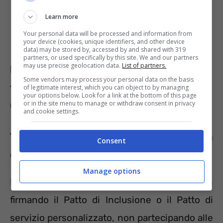
Learn more
Your personal data will be processed and information from
your device (cookies, unique identifiers, and other device
data) may be stored by, accessed by and shared with 319
partners, or used specifically by this site. We and our partners
may use precise geolocation data.
List of partners.
Leggi anche >>>
Assegno di Inclusione:
Some vendors may process your personal data on the basis
finalmente disposti i pagamenti, le date
of legitimate interest, which you can object to by managing
your options below. Look for a link at the bottom of this page
or in the site menu to manage or withdraw consent in privacy
ufficiali
and cookie settings.
Tanti motivi che giustificano la
Consent
decadenza dell’Assegno di Inclusione
Manage options
L’Assegno di Inclusione sarà sospesa non
firmando il Patto di Inclusione o il Patto di
servizio personalizzato, non partecipando alle