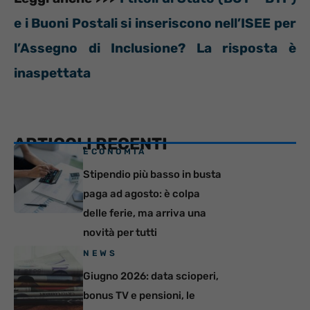
e i Buoni Postali si inseriscono nell’ISEE per
l’Assegno di Inclusione? La risposta è
inaspettata
ARTICOLI RECENTI
ECONOMIA
Stipendio più basso in busta
paga ad agosto: è colpa
delle ferie, ma arriva una
novità per tutti
NEWS
Giugno 2026: data scioperi,
bonus TV e pensioni, le