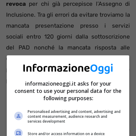
revoca
per chi già percepisce l’Assegno di
Inclusione. Tra gli errori da evitare troviamo la
mancata presentazione presso i servizi
sociali entro 120 giorni dalla sottoscrizione
del PAD nonché la mancata risposta alle
convocazioni dei servizi sociali o dei servizi
per il lavoro. Senza una giustificazione
plausibile il sussidio decadrà.
informazioneoggi.it asks for your
consent to use your personal data for the
following purposes:
Personalised advertising and content, advertising and
content measurement, audience research and
services development
Store and/or access information on a device