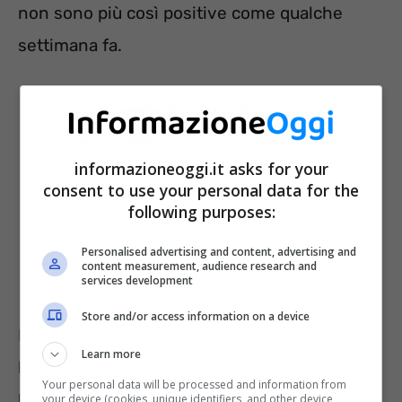
non sono più così positive come qualche
settimana fa.
informazioneoggi.it asks for your
consent to use your personal data for the
following purposes:
Personalised advertising and content, advertising and
content measurement, audience research and
services development
Store and/or access information on a device
Ricordiamo che il governo Meloni aveva
Learn more
lanciato una sorta di
campagna di offerta di
Your personal data will be processed and information from
BTP
con lo scopo di finanziare
your device (cookies, unique identifiers, and other device