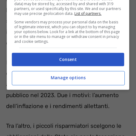
data) may be stored by, accessed by and shared with 319
partners, or used specifically by this site. We and our partners
l’indebitamento. La campagna era destinata
may use precise geolocation data.
List of partners.
soprattutto ai piccoli risparmiatori, ovvero agli
Some vendors may process your personal data on the basis
of legitimate interest, which you can object to by managing
investitori retail più fiduciosi nella solidità
your options below. Look for a link at the bottom of this page
or in the site menu to manage or withdraw consent in privacy
and cookie settings.
dello Stato.
Consent
Infatti, sono stati i
piccoli investitori
(diversi
da quelli istituzionali o professionali) ad
Manage options
acquistare oltre 2mila miliardi di debito
pubblico nel 2023. Due i motivi: l’aumento
dell’inflazione e i rendimenti allettanti.
Tra l’altro, i piccoli risparmiatori scelgono le