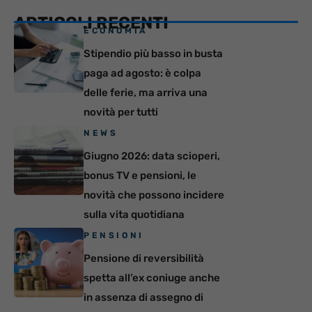
ARTICOLI RECENTI
ECONOMIA
Stipendio più basso in busta
paga ad agosto: è colpa
delle ferie, ma arriva una
novità per tutti
NEWS
Giugno 2026: data scioperi,
bonus TV e pensioni, le
novità che possono incidere
sulla vita quotidiana
PENSIONI
Pensione di reversibilità
spetta all’ex coniuge anche
in assenza di assegno di