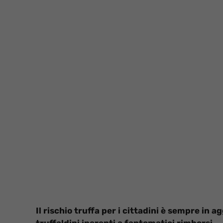
Il rischio truffa per i cittadini è sempre in
truffaldini inerenti a fantomatici rimborsi.