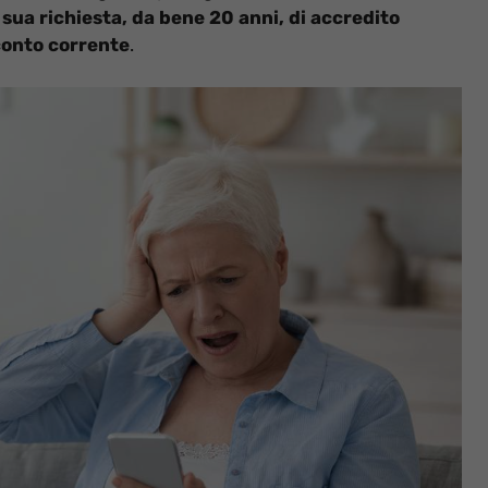
 sua richiesta, da bene 20 anni, di accredito
 conto corrente
.