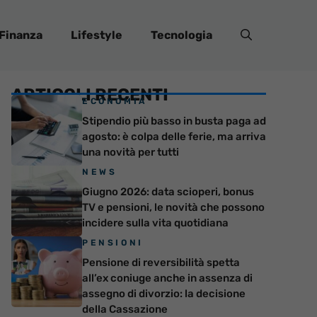
Finanza
Lifestyle
Tecnologia
ARTICOLI RECENTI
ECONOMIA
Stipendio più basso in busta paga ad
agosto: è colpa delle ferie, ma arriva
una novità per tutti
NEWS
Giugno 2026: data scioperi, bonus
TV e pensioni, le novità che possono
incidere sulla vita quotidiana
PENSIONI
Pensione di reversibilità spetta
all’ex coniuge anche in assenza di
assegno di divorzio: la decisione
della Cassazione