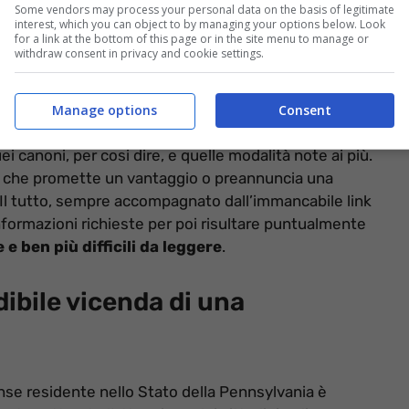
Some vendors may process your personal data on the basis of legitimate
interest, which you can object to by managing your options below. Look
for a link at the bottom of this page or in the site menu to manage or
withdraw consent in privacy and cookie settings.
Manage options
Consent
i canoni, per cosi dire, e quelle modalità note ai più.
nte che promette un vantaggio o preannuncia una
. Il tutto, sempre accompagnato dall’immancabile link
 informazioni richieste per poi risultare puntualmente
 e ben più difficili da leggere
.
edibile vicenda di una
nse residente nello Stato della Pennsylvania è