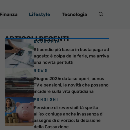
Finanza
Lifestyle
Tecnologia
ARTICOLI RECENTI
ECONOMIA
Stipendio più basso in busta paga ad
agosto: è colpa delle ferie, ma arriva
una novità per tutti
NEWS
Giugno 2026: data scioperi, bonus
TV e pensioni, le novità che possono
incidere sulla vita quotidiana
PENSIONI
Pensione di reversibilità spetta
all’ex coniuge anche in assenza di
assegno di divorzio: la decisione
della Cassazione