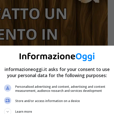
informazioneoggi.it asks for your consent to use
ti (Pixabay)
your personal data for the following purposes:
nsiste questo tipo di superficie e come si arriva al
Personalised advertising and content, advertising and content
in una sintetica guida, ti spiegheremo l’articolazione
measurement, audience research and services development
o, in modo che tu possa avere le idee un po’ più chiare
Store and/or access information on a device
Learn more