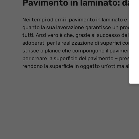
Pavimento in laminato: da 
Nei tempi odierni il pavimento in laminato è una 
quanto la sua lavorazione garantisce un prodotto
tutti. Anzi vero è che, grazie al successo del
pav
adoperati per la realizzazione di superfici con
pr
strisce o plance che compongono il pavimento. I
per creare la superficie del pavimento – present
rendono la superficie in oggetto un’ottima altern