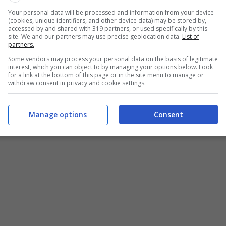
che cosa è composto
Your personal data will be processed and information from your device
(cookies, unique identifiers, and other device data) may be stored by,
accessed by and shared with 319 partners, or used specifically by this
valida alternativa ad una superficie come il
parquet
, in
site. We and our partners may use precise geolocation data.
List of
 di alta qualità estetica, resistente ed apprezzato da
partners.
imento laminato
, tantissimi produttori si sono
Some vendors may process your personal data on the basis of legitimate
interest, which you can object to by managing your options below. Look
egevoli doghe
, riferendoci con esse alle singole
for a link at the bottom of this page or in the site menu to manage or
nfatti, dette unità individuali – assemblate insieme
withdraw consent in privacy and cookie settings.
ano oggi caratteristiche tecniche ed estetiche, che
ativa al parquet, sul piano del rapporto qualità-prezzo.
Manage options
Consent