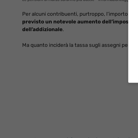
Per alcuni contribuenti, purtroppo, l’importo da
previsto un notevole aumento dell’imposta
.
dell’addizionale
.
Ma quanto inciderà la tassa sugli assegni pensio