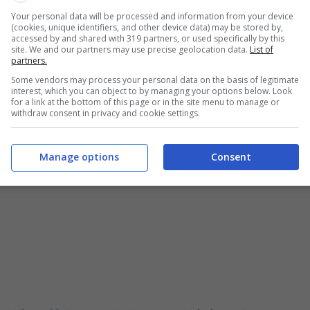
Your personal data will be processed and information from your device
(cookies, unique identifiers, and other device data) may be stored by,
 pagare sarà più elevato, perché
in alcuni Comuni è
accessed by and shared with 319 partners, or used specifically by this
 Nel dettaglio,
l’acconto ammonta al 30%
site. We and our partners may use precise geolocation data.
List of
partners.
Some vendors may process your personal data on the basis of legitimate
interest, which you can object to by managing your options below. Look
nistici di marzo? Scopriamolo.
for a link at the bottom of this page or in the site menu to manage or
withdraw consent in privacy and cookie settings.
Manage options
Consent