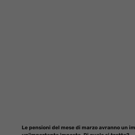
Le pensioni del mese di marzo avranno un imp
un’importante imposta. Di quale si tratta?