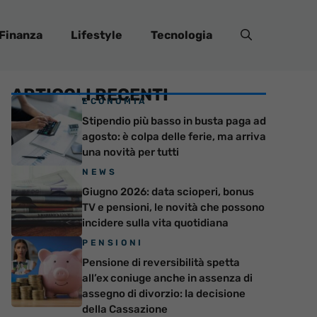
Finanza
Lifestyle
Tecnologia
ARTICOLI RECENTI
ECONOMIA
Stipendio più basso in busta paga ad
agosto: è colpa delle ferie, ma arriva
una novità per tutti
NEWS
Giugno 2026: data scioperi, bonus
TV e pensioni, le novità che possono
incidere sulla vita quotidiana
PENSIONI
Pensione di reversibilità spetta
all’ex coniuge anche in assenza di
assegno di divorzio: la decisione
della Cassazione