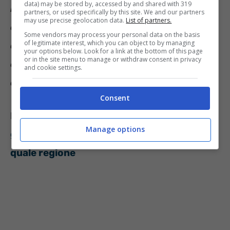
data) may be stored by, accessed by and shared with 319
matrici vegetali sembrano favorire la
partners, or used specifically by this site. We and our partners
may use precise geolocation data.
List of partners.
captazione intracellulare del glucosio
Some vendors may process your personal data on the basis
of legitimate interest, which you can object to by managing
determinando un significativo aumento del
your options below. Look for a link at the bottom of this page
or in the site menu to manage or withdraw consent in privacy
contenuto di glicogeno e un miglioramento
and cookie settings.
dell’insulino-resistenza
“.
Consent
Leggi anche:
Farmaco in polvere contro la
Manage options
glicemia: ecco quando si può avere gratis in
quale regione