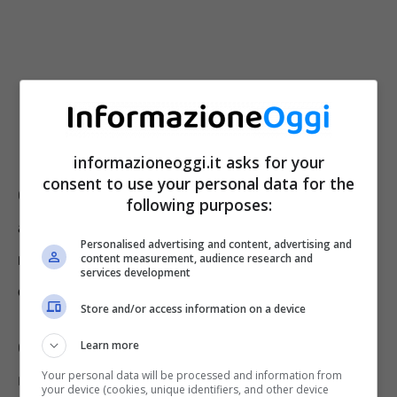
informazioneoggi.it asks for your
consent to use your personal data for the
Gli esperti hanno trattato in laboratorio
following purposes:
alcune
cellule epatiche
con determinate
Personalised advertising and content, advertising and
molecole di agrumi e vite rossa
, notando
content measurement, audience research and
services development
effetti straordinari
.
Store and/or access information on a device
Learn more
Come riportato da Barbara Benassi,
Your personal data will be processed and information from
responsabile del laboratorio Enea, “
le diverse
your device (cookies, unique identifiers, and other device