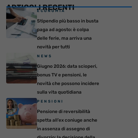
ARTICOLI RECENTI
ECONOMIA
Stipendio più basso in busta
paga ad agosto: è colpa
delle ferie, ma arriva una
novità per tutti
NEWS
Giugno 2026: data scioperi,
bonus TV e pensioni, le
novità che possono incidere
sulla vita quotidiana
PENSIONI
Pensione di reversibilità
spetta all’ex coniuge anche
in assenza di assegno di
divorzio: la decisione della