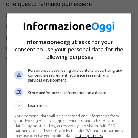
che questo farmaco può essere
somministrato per via nasale e non per
iniezione risulta essere una importante svolta
per le persone affette da questa patologia che
informazioneoggi.it asks for your
non dovranno più sottoporsi alle iniezioni
consent to use your personal data for the
following purposes:
fastidiose e tal volta anche dolorose.
Personalised advertising and content, advertising and
content measurement, audience research and
services development
Store and/or access information on a device
Learn more
Your personal data will be processed and information from
your device (cookies, unique identifiers, and other device
data) may be stored by, accessed by and shared with 319
partners, or used specifically by this site. We and our partners
may use precise geolocation data.
List of partners.