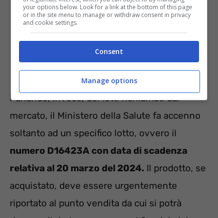
your options below. Look for a link at the bottom of this page
or in the site menu to manage or withdraw consent in privacy
and cookie settings.
Consent
Manage options
Parlando, invece, dei lotti richiamati dal
mercato, il Ministero della Salute fa accenno
soltanto ad un specifico lotto, ovvero il
numero D16423A con data di scadenza
relativa al 20 marzo del 2024.
Il prodotto, se
acquistato, deve essere urgentemente
riportato al punto vendita da cui si potrà