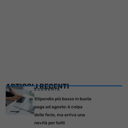
ARTICOLI RECENTI
ECONOMIA
Stipendio più basso in busta
paga ad agosto: è colpa
delle ferie, ma arriva una
novità per tutti