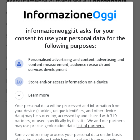
assolutamente di mangiare è il
gorgonzola
dolce DOP.
Stiamo parlando di un caso di
contaminazione e, nello specifico, il
informazioneoggi.it asks for your
gorgonzola in questione è rivenduto tramite
consent to use your personal data for the
following purposes:
vari marchi. Quelli interessati alla questione
sono
Romanin, Sovrano, Palzola, Dolce&Blu
Personalised advertising and content, advertising and
content measurement, audience research and
e R.P.
Per chi volesse conoscerne il
services development
produttore, stiamo parlando dell’azienda
Store and/or access information on a device
Palzola S.r.l.
, la quale si trova in Via Europa
Learn more
21, Cavallirio (No).
Your personal data will be processed and information from
your device (cookies, unique identifiers, and other device
data) may be stored by, accessed by and shared with 319
partners, or used specifically by this site. We and our partners
may use precise geolocation data.
List of partners.
Some vendors may process your personal data on the basis
of legitimate interest, which you can object to by managing