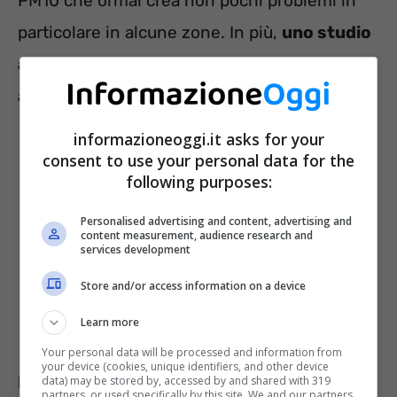
PM10 che ormai crea non pochi problemi in
particolare in alcune zone. In più,
uno studio
avrebbe svelato che il pellet inquinerebbe
anche più del petrolio
.
informazioneoggi.it asks for your
consent to use your personal data for the
following purposes:
Personalised advertising and content, advertising and
content measurement, audience research and
services development
Store and/or access information on a device
Learn more
Your personal data will be processed and information from
your device (cookies, unique identifiers, and other device
LEGGI ANCHE
:
Stufe a pellet con forno: cosa
data) may be stored by, accessed by and shared with 319
partners, or used specifically by this site. We and our partners