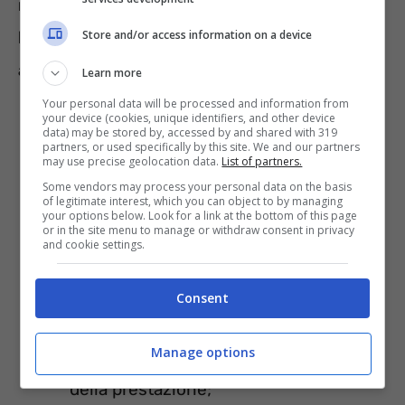
maturato i 20 anni minimi di contributi, che
Store and/or access information on a device
ha raggiunto i 67 anni di età e che risponde
anche ai seguenti requisiti
:
Learn more
Your personal data will be processed and information from
your device (cookies, unique identifiers, and other device
cittadinanza
italiana o di altro Paese
data) may be stored by, accessed by and shared with 319
partners, or used specifically by this site. We and our partners
europeo purché iscritti all’anagrafe del
may use precise geolocation data.
List of partners.
Some vendors may process your personal data on the basis
Comune di residenza o extracomunitari
of legitimate interest, which you can object to by managing
your options below. Look for a link at the bottom of this page
con permesso di soggiorno di lungo
or in the site menu to manage or withdraw consent in privacy
and cookie settings.
periodo;
residenza
in Italia al momento della
Consent
presentazione della domanda e anche
Manage options
successivamente, pena l’annullamento
della prestazione;