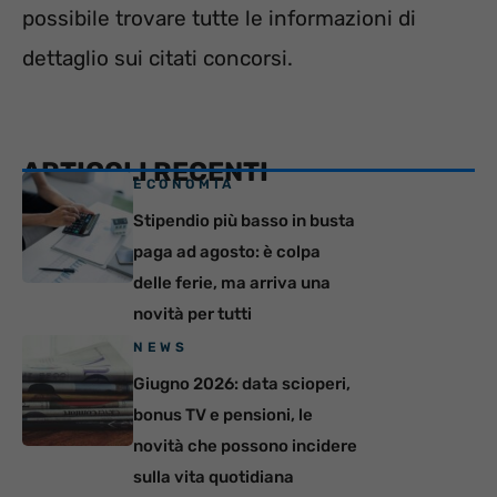
possibile trovare tutte le informazioni di
dettaglio sui citati concorsi.
ARTICOLI RECENTI
ECONOMIA
Stipendio più basso in busta
paga ad agosto: è colpa
delle ferie, ma arriva una
novità per tutti
NEWS
Giugno 2026: data scioperi,
bonus TV e pensioni, le
novità che possono incidere
sulla vita quotidiana