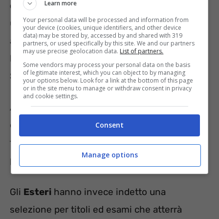
Learn more
dell’Agricoltura
: i vincitori si assicureranno
Your personal data will be processed and information from
un contratto nell’area
funzionari
e saranno
your device (cookies, unique identifiers, and other device
data) may be stored by, accessed by and shared with 319
assegnati alla Sezione Agricoltura, presso
partners, or used specifically by this site. We and our partners
may use precise geolocation data.
List of partners.
l’amministrazione centrale a Roma, e alla
Some vendors may process your personal data on the basis
of legitimate interest, which you can object to by managing
Sezione ICQRF.
your options below. Look for a link at the bottom of this page
or in the site menu to manage or withdraw consent in privacy
and cookie settings.
Attenzione però in quanto l’invio della
domanda di partecipazione per via telematica,
Consent
fa effettuato entro le ore 23.59 del 27 gennaio
Manage options
prossimo.
Gli
Esteri
hanno invece indetto una
selezione per titoli ed esami che atterrà