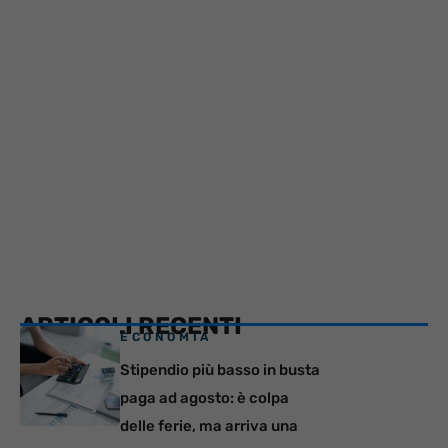
ARTICOLI RECENTI
ECONOMIA
Stipendio più basso in busta
paga ad agosto: è colpa
delle ferie, ma arriva una