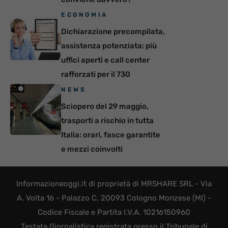
ECONOMIA
Dichiarazione precompilata,
assistenza potenziata: più
uffici aperti e call center
rafforzati per il 730
NEWS
Sciopero del 29 maggio,
trasporti a rischio in tutta
Italia: orari, fasce garantite
e mezzi coinvolti
Informazioneoggi.it di proprietà di MRSHARE SRL - Via
A. Volta 16 - Palazzo C, 20093 Cologno Monzese (MI) -
Codice Fiscale e Partita I.V.A. 10216150960
Testata Giornalistica registrata presso il Tribunale di