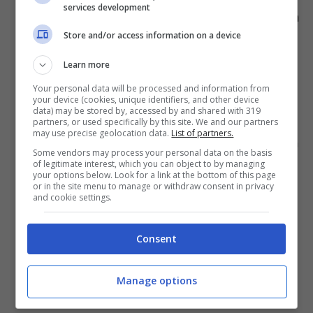
services development
acciaio verniciato o smaltato
. Si tratta
Store and/or access information on a device
di un materiale che presenta una
Learn more
superficie durevole e resistente alla
Your personal data will be processed and information from
corrosione e al passare del tempo
your device (cookies, unique identifiers, and other device
data) may be stored by, accessed by and shared with 319
legno.
L’aspetto di queste stufe sarà
partners, or used specifically by this site. We and our partners
may use precise geolocation data.
List of partners.
molto tradizionale e potrà abbinarsi con
Some vendors may process your personal data on the basis
of legitimate interest, which you can object to by managing
stanze dal look non moderno.
your options below. Look for a link at the bottom of this page
or in the site menu to manage or withdraw consent in privacy
Attenzione però, in quanto è utile
and cookie settings.
assicurarsi che il legno sia resistente al
Consent
calore e protetto da vernici o
trattamenti appropriati
Manage options
ceramica.
Le stufe a pellet con questo