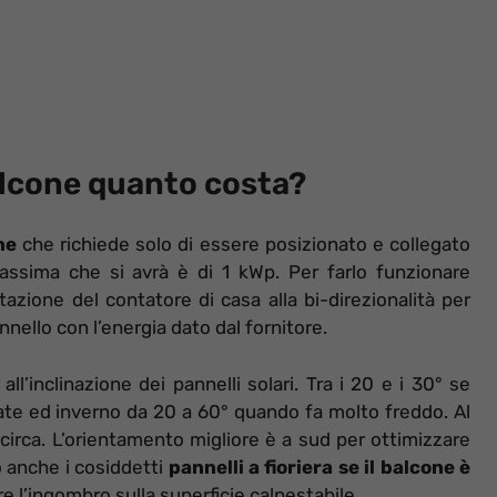
balcone quanto costa?
ne
che richiede solo di essere posizionato e collegato
assima che si avrà è di 1 kWp. Per farlo funzionare
itazione del contatore di casa alla bi-direzionalità per
nello con l’energia dato dal fornitore.
l’inclinazione dei pannelli solari. Tra i 20 e i 30° se
ate ed inverno da 20 a 60° quando fa molto freddo. Al
 circa. L’orientamento migliore è a sud per ottimizzare
o anche i cosiddetti
pannelli a fioriera se il balcone è
e l’ingombro sulla superficie calpestabile.