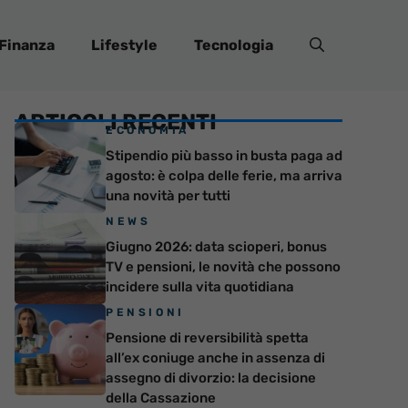
Finanza
Lifestyle
Tecnologia
ARTICOLI RECENTI
ECONOMIA
Stipendio più basso in busta paga ad
agosto: è colpa delle ferie, ma arriva
una novità per tutti
NEWS
Giugno 2026: data scioperi, bonus
TV e pensioni, le novità che possono
incidere sulla vita quotidiana
PENSIONI
Pensione di reversibilità spetta
all’ex coniuge anche in assenza di
assegno di divorzio: la decisione
della Cassazione