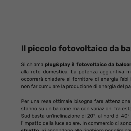
Il piccolo fotovoltaico da 
Si chiama
plug&play il fotovoltaico da balco
alla rete domestica. La potenza aggiuntiva m
occorrerà chiedere al fornitore di energia l’abil
non far cumulare la produzione di energia del pan
Per una resa ottimale bisogna fare attenzione al
stanno su un balcone ma con variazioni tra est
Sud basta un’inclinazione di 20°, al nord di 40°
l’impatto della luce solare. In commercio ci son
stretto.
Si appendono alle ringhiere per eliminar