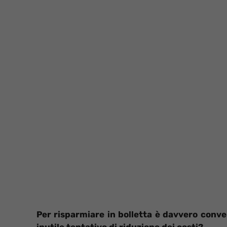
Per risparmiare in bolletta è davvero conve
inutile tentativo di riduzione dei costi?