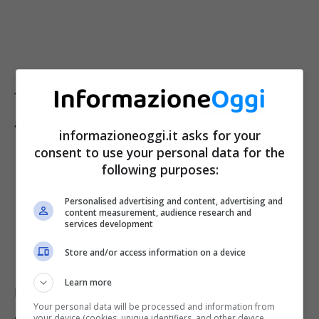
Tra le cd. unità immobiliari abbiamo tra gli
altri:
informazioneoggi.it asks for your
consent to use your personal data for the
following purposes:
gli appartamenti
i box auto
Personalised advertising and content, advertising and
content measurement, audience research and
i negozi
services development
le ville
Store and/or access information on a device
Learn more
Inoltre le aree occupate dalle costruzioni e
Your personal data will be processed and information from
quelle che ne formano pertinenze sono parti
your device (cookies, unique identifiers, and other device