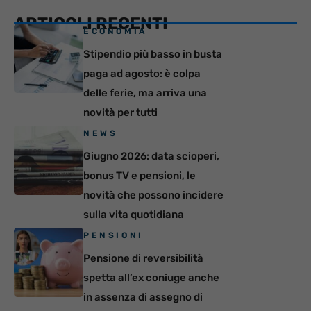
ARTICOLI RECENTI
ECONOMIA
Stipendio più basso in busta
paga ad agosto: è colpa
delle ferie, ma arriva una
novità per tutti
NEWS
Giugno 2026: data scioperi,
bonus TV e pensioni, le
novità che possono incidere
sulla vita quotidiana
PENSIONI
Pensione di reversibilità
spetta all’ex coniuge anche
in assenza di assegno di