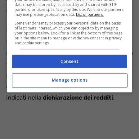
data) may be stored by, accessed by and shared with 319
partners, or used specifically by this site. We and our partners
integranti delle unità immobiliari.
may use precise geolocation data.
List of partners.
Some vendors may process your personal data on the basis
of legitimate interest, which you can object to by managing
Ebbene, in riferimento al
reddito da
your options below. Look for a link at the bottom of this page
or in the site menu to manage or withdraw consent in privacy
fabbricati
è opportuno chiarire che talvolta
and cookie settings.
non va dichiarato al
Fisco
. Infatti la normativa
Consent
fiscale include dei casi, nei quali gli immobili
non producono reddito di fabbricati (art. 36,
Manage options
comma 3 TUIR) e, di conseguenza, non vanno
indicati nella
dichiarazione dei redditi
.