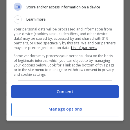
alla perdita delle due mani,
Store and/or access information on a device
disarticolazione o amputazione delle
Learn more
cosce, per la quale non è possibile
Your personal data will be processed and information from
installare protesi.
your device (cookies, unique identifiers, and other device
data) may be stored by, accessed by and shared with 319
partners, or used specifically by this site. We and our partners
may use precise geolocation data.
List of partners.
Per l’erogazione del Bonus grandi invalidi,
Some vendors may process your personal data on the basis
of legitimate interest, which you can object to by managing
sono stati stanziati, nel 2023, 5 milioni e
your options below. Look for a link at the bottom of this page
or in the site menu to manage or withdraw consent in privacy
65.901 euro.
Il pagamento degli 878 euro è
and cookie settings.
disposto sulla base di un preciso ordine di
Consent
priorità
, prima ai grandi invalidi affetti da
“
super invalidità
” e, poi, a seconda della data
Manage options
di presentazione delle domande.