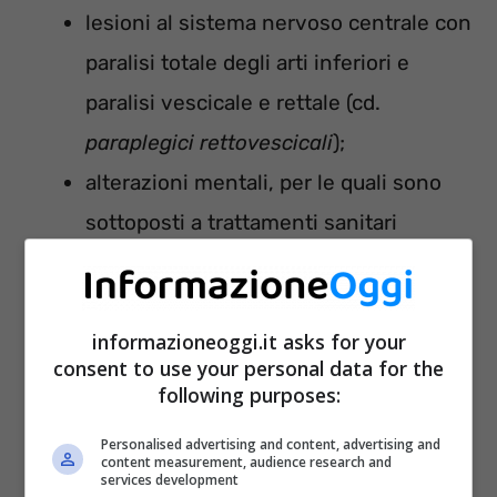
lesioni al sistema nervoso centrale con
paralisi totale degli arti inferiori e
paralisi vescicale e rettale (cd.
paraplegici rettovescicali
);
alterazioni mentali, per le quali sono
sottoposti a trattamenti sanitari
obbligatori in strutture ospedaliere. Il
Bonus spetta anche ai soggetti con
informazioneoggi.it asks for your
problemi psichici ritenuti socialmente
consent to use your personal data for the
pericolosi e che sono stati ricoverati in
following purposes:
un ospedale psichiatrico;
Personalised advertising and content, advertising and
perdita di entrambi gli arti superiori fino
content measurement, audience research and
services development