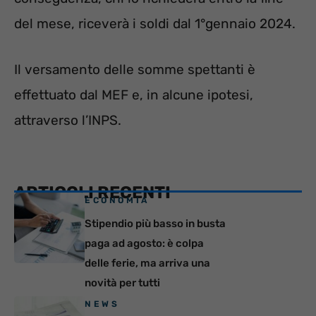
del mese, riceverà i soldi dal 1°gennaio 2024.
Il versamento delle somme spettanti è
effettuato dal MEF e, in alcune ipotesi,
attraverso l’INPS.
ARTICOLI RECENTI
ECONOMIA
Stipendio più basso in busta
paga ad agosto: è colpa
delle ferie, ma arriva una
novità per tutti
NEWS