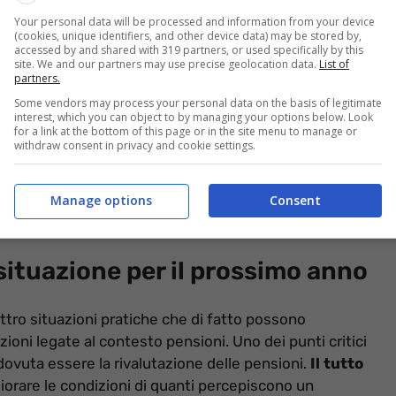
Your personal data will be processed and information from your device
(cookies, unique identifiers, and other device data) may be stored by,
accessed by and shared with 319 partners, or used specifically by this
site. We and our partners may use precise geolocation data.
List of
partners.
Some vendors may process your personal data on the basis of legitimate
interest, which you can object to by managing your options below. Look
for a link at the bottom of this page or in the site menu to manage or
withdraw consent in privacy and cookie settings.
ortanti, lo stesso esecutivo si è limitato ad agire in
 riuscendo a superare quella che era definita
la
Manage options
Consent
isti, soltanto qualche mese fa, la legge Fornero.
 situazione per il prossimo anno
attro situazioni pratiche che di fatto possono
oni legate al contesto pensioni. Uno dei punti critici
dovuta essere la rivalutazione delle pensioni.
Il tutto
iorare le condizioni di quanti percepiscono un