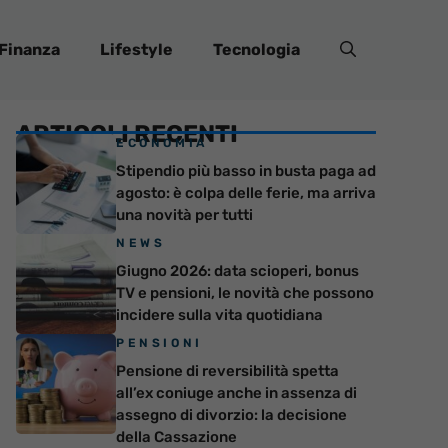
Finanza
Lifestyle
Tecnologia
ARTICOLI RECENTI
ECONOMIA
Stipendio più basso in busta paga ad
agosto: è colpa delle ferie, ma arriva
una novità per tutti
NEWS
Giugno 2026: data scioperi, bonus
TV e pensioni, le novità che possono
incidere sulla vita quotidiana
PENSIONI
Pensione di reversibilità spetta
all’ex coniuge anche in assenza di
assegno di divorzio: la decisione
della Cassazione