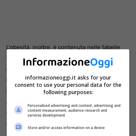
L’obesità, inoltre, è contenuta nelle tabelle
INPS delle condizioni invalidanti e
permette
di ottenere una percentuale di invalidità tra
informazioneoggi.it asks for your
il 31% e il 40%
. Di conseguenza, se non si
consent to use your personal data for the
hanno complicanze, non si avrà diritto alle
following purposes:
agevolazioni previste dalla legge, ad
Personalised advertising and content, advertising and
content measurement, audience research and
eccezione della concessione gratuita degli
services development
ausili legati alla patologia.
Store and/or access information on a device