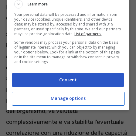
Learn more
Pensione di invalidità per obesità: la
Your personal data will be processed and information from
decisione della Corte di Cassazione
your device (cookies, unique identifiers, and other device
data) may be stored by, accessed by and shared with 319
partners, or used specifically by this site. We and our partners
Sulla possibilità di
ottenere la pensione di
may use precise geolocation data.
List of partners.
Some vendors may process your personal data on the basis
invalidità civile per obesità
è intervenuta la
of legitimate interest, which you can object to by managing
your options below. Look for a link at the bottom of this page
Corte di Cassazione, con l’ordinanza n. 4684
or in the site menu to manage or withdraw consent in privacy
and cookie settings.
del 2022
. In tal occasione, i giudici hanno
specificato che, trattandosi di malattia
Consent
permanente, se l’obesità è causa di ulteriori
Manage options
patologie o alterazioni delle funzioni
dell’organismo, va valutata
complessivamente e va stabilita l’eventuale
correlazione con una riduzione della capacità