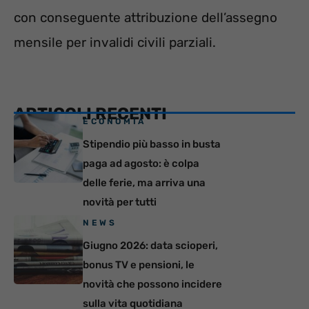
con conseguente attribuzione dell’assegno
mensile per invalidi civili parziali.
ARTICOLI RECENTI
ECONOMIA
Stipendio più basso in busta
paga ad agosto: è colpa
delle ferie, ma arriva una
novità per tutti
NEWS
Giugno 2026: data scioperi,
bonus TV e pensioni, le
novità che possono incidere
sulla vita quotidiana