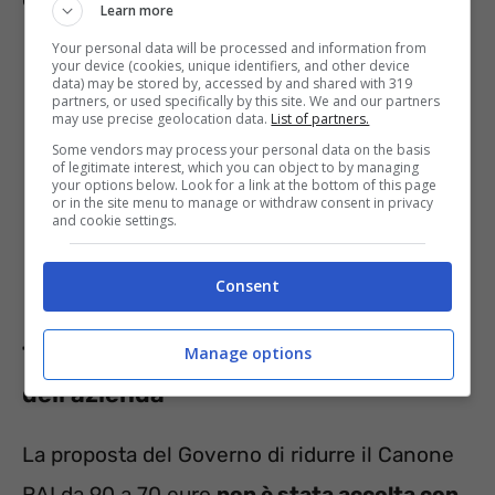
Learn more
Your personal data will be processed and information from
your device (cookies, unique identifiers, and other device
data) may be stored by, accessed by and shared with 319
partners, or used specifically by this site. We and our partners
may use precise geolocation data.
List of partners.
Some vendors may process your personal data on the basis
of legitimate interest, which you can object to by managing
your options below. Look for a link at the bottom of this page
or in the site menu to manage or withdraw consent in privacy
and cookie settings.
Consent
Taglio del Canone RAI: le reazioni
Manage options
dell’azienda
La proposta del Governo di ridurre il Canone
RAI da 90 a 70 euro
non è stata accolta con