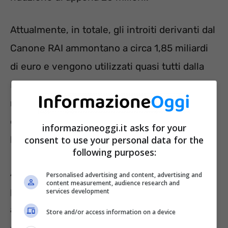
Attualmente, in totale, gli introiti derivanti dal
Canone RAI ammontano a circa 1,85 miliardi
di euro e vengono utilizzati quasi tutti dalla
RAI, ad eccezione di una somma pari a 110
milioni all’anno (il cd.
extragettito
), che viene
destinato al Fondo per il Pluralismo e
informazioneoggi.it asks for your
consent to use your personal data for the
l’Innovazione dell’Informazione.
following purposes:
Altre risorse economiche per la tv di Stato,
Personalised advertising and content, advertising and
content measurement, audience research and
poi, derivano dalla pubblicità, per un
services development
ammontare complessivo di circa 622 milioni
Store and/or access information on a device
di euro.