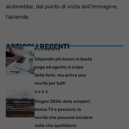
aiuterebbe, dal punto di vista dell’immagine,
l’azienda.
ARTICOLI RECENTI
ECONOMIA
Stipendio più basso in busta
paga ad agosto: è colpa
delle ferie, ma arriva una
novità per tutti
NEWS
Giugno 2026: data scioperi,
bonus TV e pensioni, le
novità che possono incidere
sulla vita quotidiana