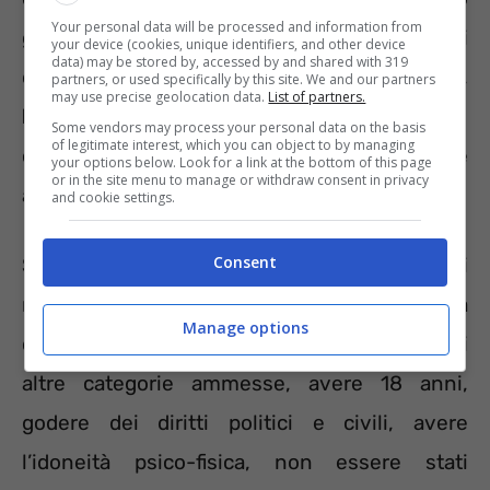
Your personal data will be processed and information from
grado (Licenza media) più un diploma di
your device (cookies, unique identifiers, and other device
data) may be stored by, accessed by and shared with 319
qualifica professionale, la patente di guida B,
partners, or used specifically by this site. We and our partners
may use precise geolocation data.
List of partners.
la conoscenza della lingua inglese
e la
Some vendors may process your personal data on the basis
of legitimate interest, which you can object to by managing
capacità di utilizzare le apparecchiature e le
your options below. Look for a link at the bottom of this page
or in the site menu to manage or withdraw consent in privacy
applicazioni informatiche più diffuse.
and cookie settings.
Consent
Servirà essere in possesso, poi, degli altri
requisiti previsti da ogni bando. La
Manage options
cittadinanza italiana o di uno Stato UE o di
altre categorie ammesse, avere 18 anni,
godere dei diritti politici e civili, avere
l’idoneità psico-fisica, non essere stati