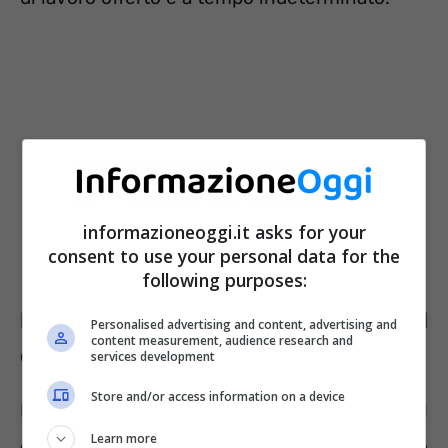
informazioneoggi.it asks for your
consent to use your personal data for the
following purposes:
I requisiti per partecipare al
Personalised advertising and content, advertising and
content measurement, audience research and
concorso da 1.586 euro al mese
services development
Store and/or access information on a device
I requisiti per partecipare al concorso sono il
Learn more
diploma di istruzione secondaria di primo