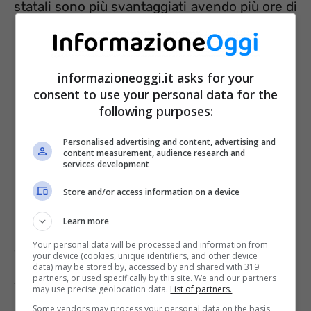
statali sono più svantaggiati avendo più ore di
reperibilità. Presto le cose cambieranno.
informazioneoggi.it asks for your
consent to use your personal data for the
following purposes:
Personalised advertising and content, advertising and
content measurement, audience research and
services development
Store and/or access information on a device
Learn more
Your personal data will be processed and information from
Visite fiscali, i nuovi orari per gli
your device (cookies, unique identifiers, and other device
data) may be stored by, accessed by and shared with 319
statali
partners, or used specifically by this site. We and our partners
may use precise geolocation data.
List of partners.
Some vendors may process your personal data on the basis