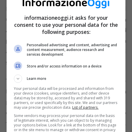
Presentiamo alcune offerte attive in vari
informazioneoggi.it asks for your
Comuni vicini Milano. Iniziamo da
consent to use your personal data for the
Abbiategrasso con la
ricerca di un operaio di
following purposes:
produzione
per inserimento in una piccola
Personalised advertising and content, advertising and
content measurement, audience research and
azienda del settore di produzione di
services development
generatori di vapore elettrici.
Store and/or access information on a device
Learn more
Tra i requisiti la patente di guida B, esperienze
Your personal data will be processed and information from
lavorative pregresse, diploma o qualifica
your device (cookies, unique identifiers, and other device
data) may be stored by, accessed by and shared with 319
professionale ad indirizzo meccanico. Il
partners, or used specifically by this site. We and our partners
may use precise geolocation data.
List of partners.
contratto proposto è a tempo determinato
Some vendors may process your personal data on the basis
of legitimate interest, which you can object to by managing
finalizzato a diventare a tempo indeterminato.
your options below. Look for a link at the bottom of this page
or in the site menu to manage or withdraw consent in privacy