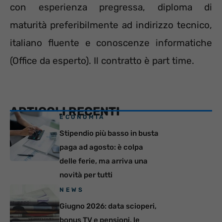
con esperienza pregressa, diploma di
maturità preferibilmente ad indirizzo tecnico,
italiano fluente e conoscenze informatiche
(Office da esperto). Il contratto è part time.
ARTICOLI RECENTI
ECONOMIA
Stipendio più basso in busta
paga ad agosto: è colpa
delle ferie, ma arriva una
novità per tutti
NEWS
Giugno 2026: data scioperi,
bonus TV e pensioni, le