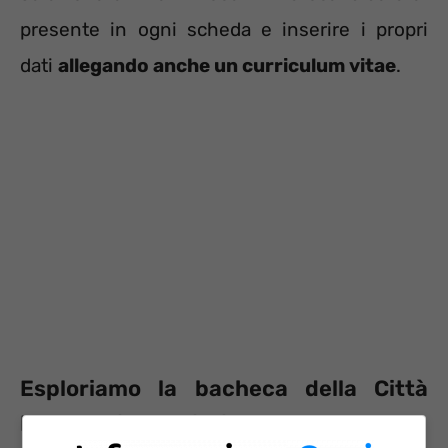
presente in ogni scheda e inserire i propri
dati
allegando anche un curriculum vitae
.
Esploriamo la bacheca della Città
Metropolitana di Milano