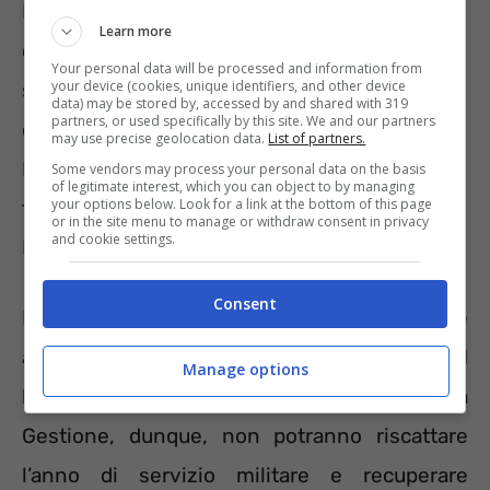
Il recupero dell’anno di servizio militare è
Learn more
concesso a tutti coloro che hanno prestato il
Your personal data will be processed and information from
your device (cookies, unique identifiers, and other device
servizio di leva e hanno almeno un contributo
data) may be stored by, accessed by and shared with 319
partners, or used specifically by this site. We and our partners
da lavoro maturato presso una gestione INPS.
may use precise geolocation data.
List of partners.
Possono richiedere l’accredito dei contributi
Some vendors may process your personal data on the basis
of legitimate interest, which you can object to by managing
your options below. Look for a link at the bottom of this page
figurativi anche i superstiti dell’assicurato
or in the site menu to manage or withdraw consent in privacy
and cookie settings.
INPS o del pensionato deceduto.
Consent
Non sono ammessi all’accredito coloro che
appartengono
alla Gestione Separata INPS
. I
Manage options
lavoratori che versano contributi in questa
Gestione, dunque, non potranno riscattare
l’anno di servizio militare e recuperare