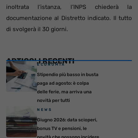
inoltrata l’istanza, l’INPS chiederà la
documentazione al Distretto indicato. Il tutto
di svolgerà il 30 giorni.
ARTICOLI RECENTI
ECONOMIA
Stipendio più basso in busta
paga ad agosto: è colpa
delle ferie, ma arriva una
novità per tutti
NEWS
Giugno 2026: data scioperi,
bonus TV e pensioni, le
novità che possono incidere