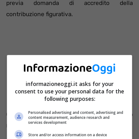
previa domanda di accredito della
contribuzione figurativa.
informazioneoggi.it asks for your
consent to use your personal data for the
following purposes:
Personalised advertising and content, advertising and
Come recuperare l’anno del servizio
content measurement, audience research and
services development
militare ai fini pensionistici
Store and/or access information on a device