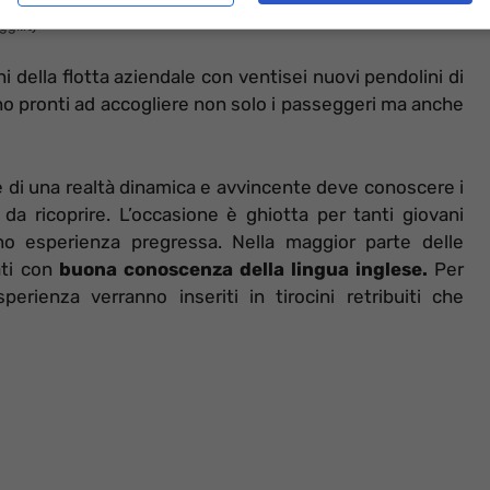
gi.it)
 della flotta aziendale con ventisei nuovi pendolini di
o pronti ad accogliere non solo i passeggeri ma anche
rte di una realtà dinamica e avvincente deve conoscere i
i da ricoprire. L’occasione è ghiotta per tanti giovani
no esperienza pregressa. Nella maggior parte delle
ti con
buona conoscenza della lingua inglese.
Per
erienza verranno inseriti in tirocini retribuiti che