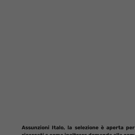
Assunzioni Italo, la selezione è aperta per
ricercati e come inoltrare domanda alla com