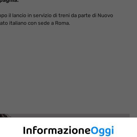
po il lancio in servizio di treni da parte di Nuovo
vato italiano con sede a Roma.