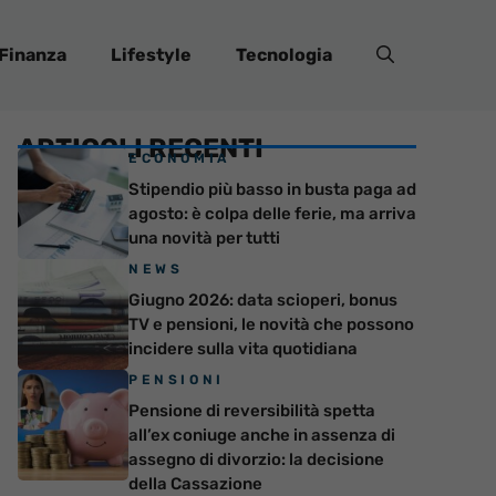
Finanza
Lifestyle
Tecnologia
ARTICOLI RECENTI
ECONOMIA
Stipendio più basso in busta paga ad
agosto: è colpa delle ferie, ma arriva
una novità per tutti
NEWS
Giugno 2026: data scioperi, bonus
TV e pensioni, le novità che possono
incidere sulla vita quotidiana
PENSIONI
Pensione di reversibilità spetta
all’ex coniuge anche in assenza di
assegno di divorzio: la decisione
della Cassazione