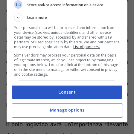
Store and/or access information on a device
400 assunzioni in tre anni.
Learn more
Your personal data will be processed and information from
L’apertura del nuovo centro di
your device (cookies, unique identifiers, and other device
data) may be stored by, accessed by and shared with 319
approvvigionamento è stata annunciata
partners, or used specifically by this site. We and our partners
may use precise geolocation data.
List of partners.
recentemente dall’azienda tramite
Some vendors may process your personal data on the basis
of legitimate interest, which you can object to by managing
comunicato. Si è così venuti a conoscenza
your options below. Look for a link at the bottom of this page
or in the site menu to manage or withdraw consent in privacy
della selezione che verrà avviata per
and cookie settings.
assumere 400 risorse con contratti stabili a
Consent
tempo indeterminato nel settore della
logistica.
Manage options
Il polo logistico avrà un’importanza rilevante