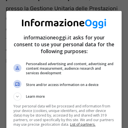
presso la Gestione Unitaria delle Prestazioni
Creditizie e Sociali. Ne hanno diritto, poi, i
coniugi, gli uniti civilmente, i conviventi di
informazioneoggi.it asks for your
fatto e i parenti di primo grado (anche non
consent to use your personal data for the
conviventi) e i minori orfani di dipendenti o di
following purposes:
pensionati pubblici.
Personalised advertising and content, advertising and
content measurement, audience research and
services development
Store and/or access information on a device
Learn more
Your personal data will be processed and information from
your device (cookies, unique identifiers, and other device
data) may be stored by, accessed by and shared with 319
partners, or used specifically by this site. We and our partners
may use precise geolocation data.
List of partners.