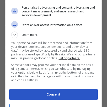
sportelli bancomat per i prelievi scarseggiano.
Personalised advertising and content, advertising and
content measurement, audience research and
services development
Prelievo con Pos presso gli esercizi
commerciali: come avverrà?
Store and/or access information on a device
Learn more
Ma come funzionerà il nuovo servizio,
Your personal data will be processed and information from
previsto dalla Legge di Bilancio? Innanzitutto,
your device (cookies, unique identifiers, and other device
data) may be stored by, accessed by and shared with 319
partners, or used specifically by this site. We and our partners
non ci sarà l’obbligo, per i commercianti, di
may use precise geolocation data.
List of partners.
assicurare il prelievo per mezzo del Pos
a
Some vendors may process your personal data on the basis
of legitimate interest, which you can object to by managing
tutti i richiedenti. Si tratta, dunque, di una
your options below. Look for a link at the bottom of this page
or in the site menu to manage or withdraw consent in privacy
and cookie settings.
misura che verrà concessa soltanto a
discrezione dei singoli esercenti.
Consent
Una volta ottenuta l’abilitazione,
i clienti